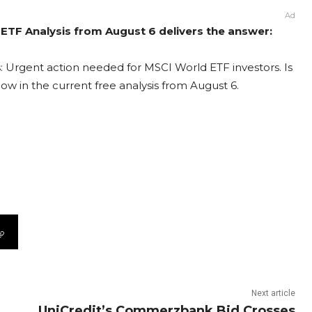
Ad
 ETF Analysis from August 6 delivers the answer:
: Urgent action needed for MSCI World ETF investors. Is
now in the current free analysis from August 6.
Next article
UniCredit’s Commerzbank Bid Crosses