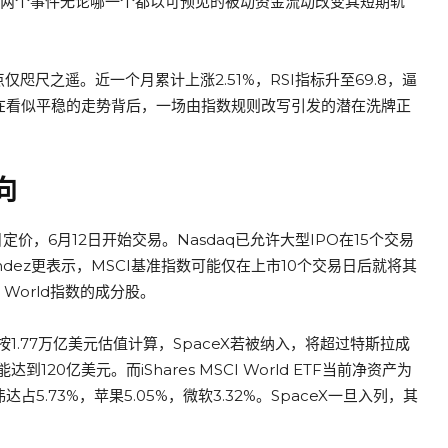
TF来说，这两个事件无论哪一个都以可预见的被动资金流动改变其短期轨
点仅咫尺之遥。近一个月累计上涨2.51%，RSI指标升至69.8，逼
平。在看似平稳的走势背后，一场由指数规则改写引发的潜在洗牌正
向
定价，6月12日开始交易。Nasdaq已允许大型IPO在15个交易
nandez更表示，MSCI基准指数可能仅在上市10个交易日后就将其
 World指数的成分股。
.77万亿美元估值计算，SpaceX若被纳入，将超过特斯拉成
0亿美元。而iShares MSCI World ETF当前净资产为
达占5.73%，苹果5.05%，微软3.32%。SpaceX一旦入列，其