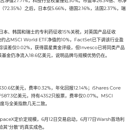
净值27.71%，科技行业权重接近30%。市盈率26.34倍、市净
.35%）之后，日本仅5.66%，德国2.16%，法国2.37%，瑞
日本、韩国和瑞士的专利药征收15%关税，对英国产品征收
SCI World ETF净值的10%，FactSet已下调该行业盈
误差仅0.02%，获得晨星黄金评级，但Invesco已将同类产品
2个月该基金仍净流入18.6亿美元，说明品牌与规模优势仍在。
0.6亿美元，费率0.32%，年化回报12.14%；iShares Core
，管理资产587.3亿美元，持有4352只股票，费率仅0.07%。MSCI
导程度与全美指数几无二致。
SpaceX定价定规模，6月12日交易启动，6月17日Warsh首场利
验其“分散”的真实成色。