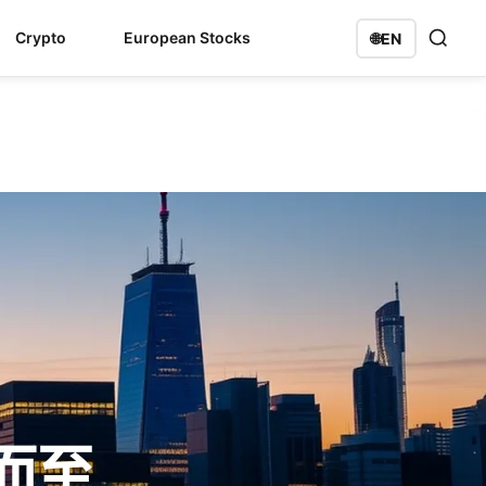
Crypto
European Stocks
🌐
EN
而至