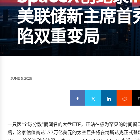
美联储新主席首秀在即
陷双重变局
JUNE 5, 2026
一只因“全球分散”而闻名的大盘ETF，正站在极为罕见的时间窗口前
后，这家估值高达1.77万亿美元的太空巨头将在纳斯达克正式登