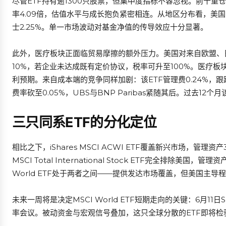
尽管ETF持有逾1300只股票，但集中度指标不容忽视。前十重仓占
率4.09倍，估值水平与成长抱负紧密相连。从地区分布看，美国（72
士2.25%。单一市场波动对基金净值的传导效应十分显著。
此外，医疗板块正面临贸易摩擦的额外压力。美国对来自欧盟、
10%，若企业未达成既有定价协议，税率可升至100%。医疗板块约占M
利预期。来自成本端的竞争同样加剧：该ETF管理费0.24%，跟踪
费率砍至0.05%，UBS与BNP Paribas紧随其后。过去1
三只同系ETF的分化定位
相比之下，iShares MSCI ACWI ETF覆盖新兴市场，管理资产33
MSCI Total International Stock ETF完全排除美国
World ETF处于两者之间——提供发达市场覆盖，但美国主
未来一周将是决定MSCI World ETF短期走向的关键：6月11日
率会议。被动资金与宏观信号叠加，这只全球分散的ETF即将检