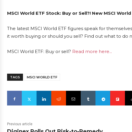
MSCI World ETF Stock: Buy or Sell?! New MSCI World
The latest MSCI World ETF figures speak for themselves
it worth buying or should you sell? Find out what to do 
MSCI World ETF: Buy or sell?
Read more here...
TAGS
MSCI WORLD ETF
Previous article
Diginex Rolls Out Risk-to-Remedy