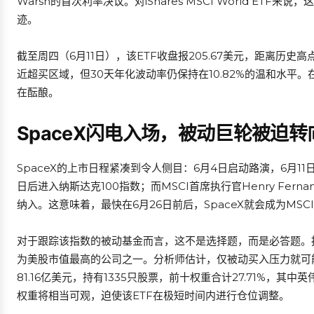
Warsh的首次利率决议。对iShares MSCI World E
迹。
截至周四（6月11日），该ETF收盘报205.67美元，距离历史高
近超买区域，但30天年化波动率仍保持在10.82%的温和水
在酝酿。
SpaceX闪电入场，被动巨轮被迫转
SpaceX的上市日程紧凑到令人侧目：6月4日启动路演，6月11日
日后进入纳斯达克100指数；而MSCI首席执行官Henry Fer
纳入。这意味着，最快在6月26日前后，SpaceX就会成为MSCI
对于跟踪该指数的被动基金而言，这不是选择题，而是必答题。按1
为美股市值最高的公司之一。分析师估计，仅被动买入压力就可能达到12
81.16亿美元，持有1335只股票，前十权重合计27.71%，其中英伟
权重将相当可观，迫使该ETF在极短时间内进行仓位调整。