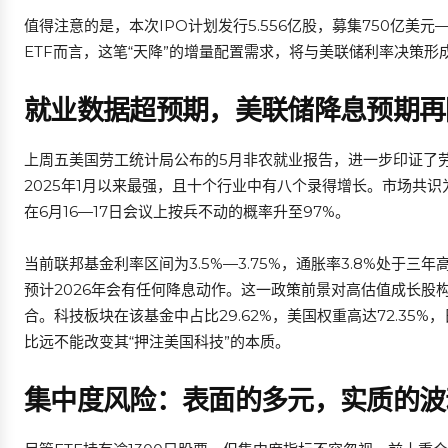
值得注意的是，本次IPO计划发行5.556亿股，募集750亿美元
ETF而言，这笔“天降”的增量配置需求，将与美联储利率决策形
就业数据超预期，美联储降息预期再
上周五美国劳工统计局公布的5月非农就业报告，进一步印证了劳
2025年1月以来最强，且十个行业中有八个录得增长。市场共识
在6月16—17日会议上按兵不动的概率升至97%。
当前联邦基金利率区间为3.5%—3.75%，通胀率3.8%处于
预计2026年会有任何降息动作。这一政策前景对高估值成长股构成
合。科技板块在该基金中占比29.62%，美国权重高达72.35%，日
比远不能改变其“押注美国科技”的本质。
集中度风险：表面的多元，实质的波