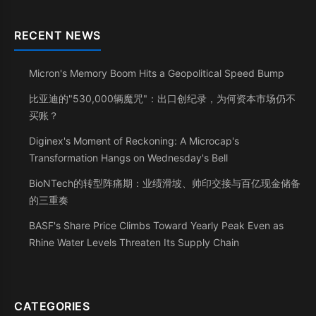
RECENT NEWS
Micron's Memory Boom Hits a Geopolitical Speed Bump
比亚迪的"530,000辆魔咒"：出口创纪录，为何资本市场仍不
买账？
Diginex's Moment of Reckoning: A Microcap's
Transformation Hangs on Wednesday's Bell
BioNTech的转型阵痛期：业绩滑坡、帅印交接与百亿现金储备
的三重奏
BASF's Share Price Climbs Toward Yearly Peak Even as
Rhine Water Levels Threaten Its Supply Chain
CATEGORIES