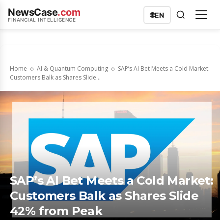
NewsCase
.com
🌐
EN
FINANCIAL INTELLIGENCE
Home
AI & Quantum Computing
SAP’s AI Bet Meets a Cold Market:
Customers Balk as Shares Slide...
SAP’s AI Bet Meets a Cold Market:
Customers Balk as Shares Slide
42% from Peak