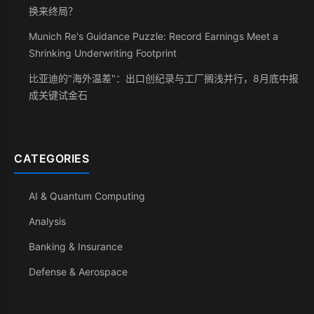
换来终局？
Munich Re's Guidance Puzzle: Record Earnings Meet a
Shrinking Underwriting Footprint
比亚迪的"海外温差"：出口创纪录与工厂搁浅并行，8月底中报
成关键试金石
CATEGORIES
AI & Quantum Computing
Analysis
Banking & Insurance
Defense & Aerospace