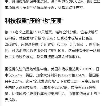
平，短期市场情绪并未过热。溢价率更仅为0.02%，表明二级
市场价格与净资产价值高度接近，交易流动性充裕。
科技权重“压舱”也“压顶”
该ETF名义上覆盖1309只股票，堪称全球分散。但若拆解行
业构成，就会发现“分散”的真相：信息技术板块占比高达
25.59%，远超过金融（16.19%）和工业（11.76%），医疗保
健、可选消费和通信服务各占9%-10%。这意味着任何一场科
技巨头的股价波动，都会直接撼动基金整体收益。
更值得关注的是地域集中度。美国市场权重达到70.98%，日
本仅5.67%，英国、加拿大分别只有3.82%和3.56%，德国更
只有2.27%。这只“全球发达市场”ETF实质上是一只高度偏向
美国的大盘科技基金。以市盈率22.97倍、市净率3.55倍衡
量，估值风格也更接近成长型美国组合，而非传统意义上的世
界指数。