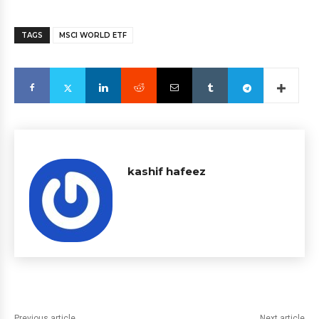
TAGS
MSCI WORLD ETF
kashif hafeez
Previous article
Next article