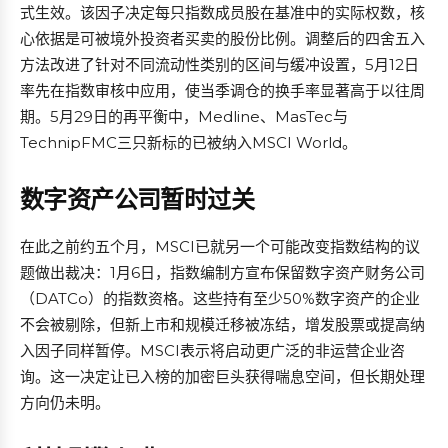
式生效。该因子决定每只指数成员股在基准中的实际权数，核
心依据是可被境外投资者买卖的股份比例。调整后的四舍五入
方法改进了针对不同流动性类别的区间与缓冲设置，5月12日
率先在指数审核中应用，使当季调仓的换手率显著高于以往周
期。5月29日的再平衡中，Medline、MasTec与
TechnipFMC三只新标的已被纳入MSCI World。
数字资产公司暂时过关
在此之前约五个月，MSCI已就另一个可能改变指数结构的议
题做出裁决：1月6日，指数编制方宣布保留数字资产财务公司
（DATCo）的指数资格。这些持有至少50%数字资产的企业
不会被剔除，但新上市和规模迁移被冻结，增发股票或提高纳
入因子同样暂停。MSCI表示将启动更广泛的非运营企业咨
询。这一决定让已入榜的加密巨头获得喘息空间，但长期处理
方向仍未明。