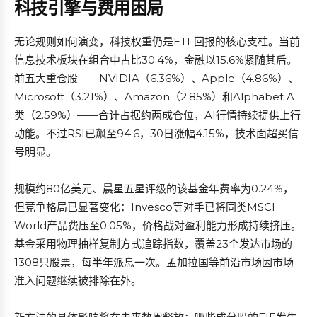
科技引擎与费用困局
无论规则如何演变，科技权重仍是ETF回报的核心支柱。当前
信息技术板块在组合中占比30.4%，金融以15.6%紧随其后。
前五大重仓股——NVIDIA（6.36%）、Apple（4.86%）、
Microsoft（3.21%）、Amazon（2.85%）和Alphabet A
类（2.59%）——合计占据约两成仓位，AI行情持续提供上行
动能。不过RSI已飙至94.6，30日涨幅4.15%，技术面超买信
号明显。
规模约80亿美元、晨星五星评级的该基金年费率为0.24%，
但竞争格局已显著变化：Invesco等对手已将同类MSCI
World产品费压至0.05%，价格战对盈利能力形成持续挤压。
基金采用物理抽样复制方式追踪指数，覆盖23个发达市场的
1308只股票，每半年派息一次。孟加拉国等前沿市场因市场
准入问题继续被排除在外。