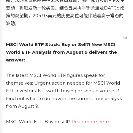
新方法的具体影响将在未来数周释放：哪些成分股的FIF发生
变动，将触发新一轮买卖。结合五月再平衡余波及DATCo政
策的观望期，204.93美元的历史高位可能伴随着高于常态的
波动。
Ad
MSCI World ETF Stock: Buy or Sell?! New MSCI
World ETF Analysis from August 9 delivers the
answer:
The latest MSCI World ETF figures speak for
themselves: Urgent action needed for MSCI World
ETF investors. Is it worth buying or should you sell?
Find out what to do now in the current free analysis
from August 9.
MSCI World ETF: Buy or sell?
Read more here...