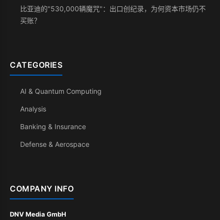
比亚迪的"530,000辆魔咒"：出口创纪录，为何资本市场仍不
买账？
CATEGORIES
AI & Quantum Computing
Analysis
Banking & Insurance
Defense & Aerospace
COMPANY INFO
DNV Media GmbH