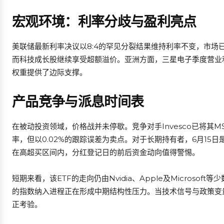
宏观环境：利率分歧与盈利亮点
美联储最新利率决议以8:4的罕见分裂结果维持利率不变，市场
而科技成长股继续享受超额溢价。亚洲方面，三星电子季度营业利
权重提供了边际支撑。
产品竞争与派息时间表
在被动投资领域，价格战并未停歇。竞争对手Invesco已将其MSCI W
率，但以0.02%的跟踪误差为卖点。对于长期持有者，6月15日
在高超买区间内，分红登记日的前后资金动向值得警惕。
短期来看，该ETF的走向仍由Nvidia、Apple及Microso
的指数纳入进程正在形成中期结构性压力。当技术信号与政策变
正考验。