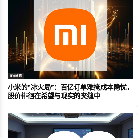
亚洲市场
小米的”冰火局”：百亿订单难掩成本隐忧，
股价徘徊在希望与现实的夹缝中