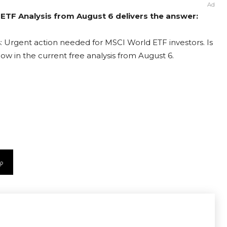
Ad
 ETF Analysis from August 6 delivers the answer:
: Urgent action needed for MSCI World ETF investors. Is
now in the current free analysis from August 6.