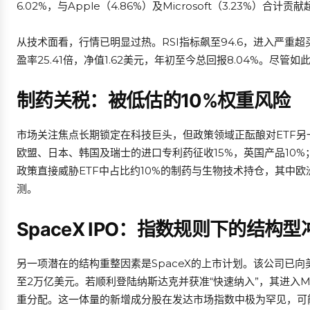
6.02%，与Apple（4.86%）及Microsoft（3.23%）合
从技术面看，行情已明显过热。RSI指标飙至94.6，进入严重超
盈率25.41倍，净值1.62美元，年初至今总回报8.04%。尽
制药关税：被低估的10%权重风险
市场关注焦点长期锁定在科技巨头，但政策领域正酝酿对ETF另
欧盟、日本、韩国及瑞士的进口专利药征收15%，英国产品10%
政策直接威胁ETF中占比约10%的制药与生物技术持仓，其中欧
测。
SpaceX IPO：指数规则下的结构型
另一项潜在的结构重整因素是SpaceX的上市计划。该公司已向美
至2万亿美元。若顺利登陆纳斯达克并获准“快速纳入”，其进入MS
重分配。这一体量的新增成分股在发达市场指数中极为罕见，可