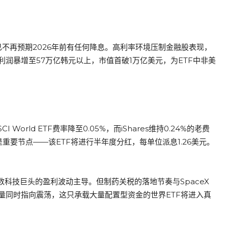
已不再预期2026年前有任何降息。高利率环境压制金融股表现，
润暴增至57万亿韩元以上，市值首破1万亿美元，为ETF中非美
orld ETF费率降至0.05%，而iShares维持0.24%的老费
是重要节点——该ETF将进行半年度分红，每单位派息1.26美元。
ft等少数科技巨头的盈利波动主导。但制药关税的落地节奏与SpaceX
量同时指向震荡，这只承载大量配置型资金的世界ETF将进入真