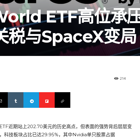
I World ETF高位
税与SpaceX变局
214
ld ETF近期站上202.70美元的历史高点，但表面的强势背后层层变
技板块占比已达29.95%，其中Nvidia单只股票占据