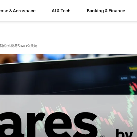
ense & Aerospace
AI & Tech
Banking & Finance
遇上制药关税与SpaceX变局