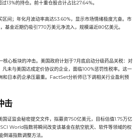
计贡献超过13%的持仓。前十重仓股合计占比27.64%。
买区间；年化月波动率高达53.60%，显示市场情绪极度亢奋。市
管如此，基金近期仍吸引770万美元净流入，规模逼近80亿美元。
一核心板块的冲击。美国政府计划于7月底启动分级药品关税：对
；凡未与美国达成定价协议的企业，面临100%惩罚性税率。这一
洲和日本药企承压最重。FactSet分析师已下调相关行业盈利预
冲击
国证监会秘密提交文件，拟募资750亿美元，目标估值1.75万亿
CI World指数将瞬间改变该基金在航空航天、软件等领域的权
能倒逼指数调整方法。