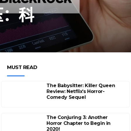
承压：科
MUST READ
The Babysitter: Killer Queen
Review: Netflix’s Horror-
Comedy Sequel
The Conjuring 3: Another
Horror Chapter to Begin in
2020!