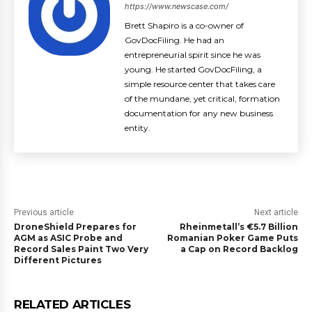
https://www.newscase.com/
Brett Shapiro is a co-owner of
GovDocFiling. He had an
entrepreneurial spirit since he was
young. He started GovDocFiling, a
simple resource center that takes care
of the mundane, yet critical, formation
documentation for any new business
entity.
Previous article
Next article
DroneShield Prepares for
Rheinmetall’s €5.7 Billion
AGM as ASIC Probe and
Romanian Poker Game Puts
Record Sales Paint Two Very
a Cap on Record Backlog
Different Pictures
RELATED ARTICLES