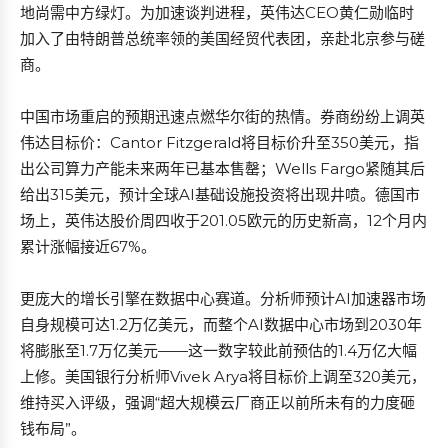
地尚需中方绿灯。为加速谈判进程，英伟达CEO黄仁勋临时
加入了由特朗普总统率领的美国经贸代表团，亲赴北京参与磋
商。
中国市场重启的预期迅速点燃华尔街的热情。券商纷纷上调英
伟达目标价：Cantor Fitzgerald将目标价升至350美元，指
出公司算力产能未来两年已基本售罄；Wells Fargo紧随其后
给出315美元，预计全球AI基础设施投资将出现井喷。德国市
场上，英伟达股价周四收于201.05欧元的历史新高，12个月内
累计涨幅接近67%。
更庞大的增长引擎在数据中心赛道。分析师预计AI加速器市场
自身规模可达1.2万亿美元，而整个AI数据中心市场到2030年
将膨胀至1.7万亿美元——这一数字较此前预估的1.4万亿大幅
上修。美国银行分析师Vivek Arya将目标价上调至320美元，
维持买入评级，强调“超大规模云厂商正以前所未有的力度砸
钱布局”。