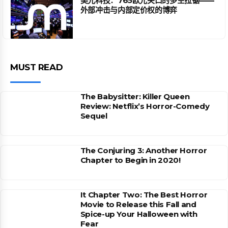
美光科技：765欧元关口的多空拉锯——
外部冲击与内部定价权的博弈
MUST READ
The Babysitter: Killer Queen
Review: Netflix’s Horror-Comedy
Sequel
The Conjuring 3: Another Horror
Chapter to Begin in 2020!
It Chapter Two: The Best Horror
Movie to Release this Fall and
Spice-up Your Halloween with
Fear