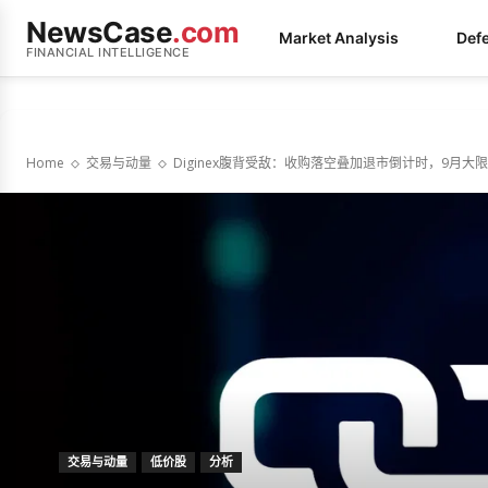
NewsCase
.com
Market Analysis
Def
FINANCIAL INTELLIGENCE
Home
交易与动量
Diginex腹背受敌：收购落空叠加退市倒计时，9月大
交易与动量
低价股
分析