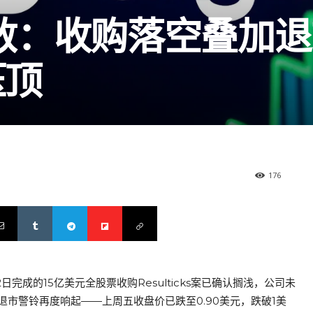
背受敌：收购落空叠加
压顶
176
日完成的15亿美元全股票收购Resulticks案已确认搁浅，公司未
市警铃再度响起——上周五收盘价已跌至0.90美元，跌破1美