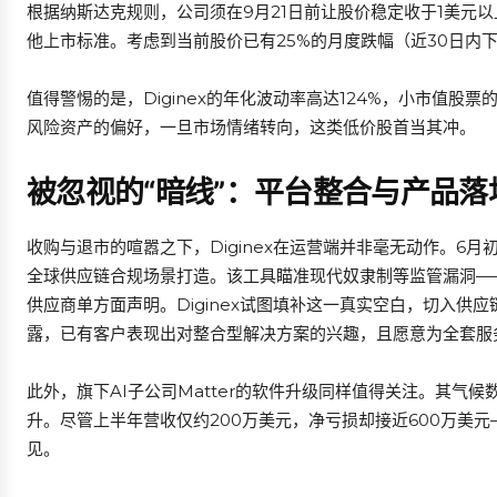
根据纳斯达克规则，公司须在9月21日前让股价稳定收于1美元
他上市标准。考虑到当前股价已有25%的月度跌幅（近30日内
值得警惕的是，Diginex的年化波动率高达124%，小市值
风险资产的偏好，一旦市场情绪转向，这类低价股首当其冲。
被忽视的“暗线”：平台整合与产品落
收购与退市的喧嚣之下，Diginex在运营端并非毫无动作。6月初，
全球供应链合规场景打造。该工具瞄准现代奴隶制等监管漏洞—
供应商单方面声明。Diginex试图填补这一真实空白，切入供应
露，已有客户表现出对整合型解决方案的兴趣，且愿意为全套服
此外，旗下AI子公司Matter的软件升级同样值得关注。其气
升。尽管上半年营收仅约200万美元，净亏损却接近600万美
见。