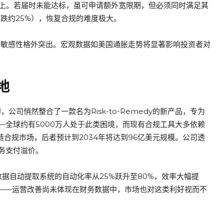
以上。若届时未能达标，虽可申请额外宽限期，但必须同时满足其
下跌约25%），恢复合规的难度极大。
股票的敏感性格外突出。宏观数据如美国通胀走势将显著影响投资者对
地
公司悄然整合了一款名为Risk-to-Remedy的新产品，专为
—全球约有5000万人处于此类困境，而现有合规工具大多依赖
链合规市场，后者预计到2034年将达到96亿美元规模。公司透
务支付溢价。
候数据自动提取系统的自动化率从25%跃升至80%，效率大幅提
元——运营改善尚未体现在财务数据中，市场也对这类利好视而不