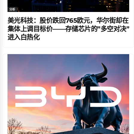
分析
美光科技：股价跌回765欧元，华尔街却在
集体上调目标价——存储芯片的”多空对决”
进入白热化