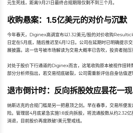
元生死线，距离9月21日最终合规期限仅剩不到三个月。
收购悬案：1.5亿美元的对价与沉默
今年春天，Diginex高调宣布以1.32美元/股的对价收购Resu
日定在5月底，随后推迟至6月12日。公司在延期时已明确提示
展披露。这一信号被市场解读为交易大概率已告吹，投资者抛压
对处于股价下行通道的Diginex而言，这笔收购原本被视作
部分分析师指出，若交易彻底破裂，公司需重新评估自身估值逻辑
退市倒计时：反向拆股效应昙花一现
纳斯达克的合规门槛是另一把悬顶之剑。早在春季，交易所便发出警
险。管理层4月底紧急实施1:8反向拆股，将流通股数从约2.32
消退，目前股价再度跌破1美元警戒线。