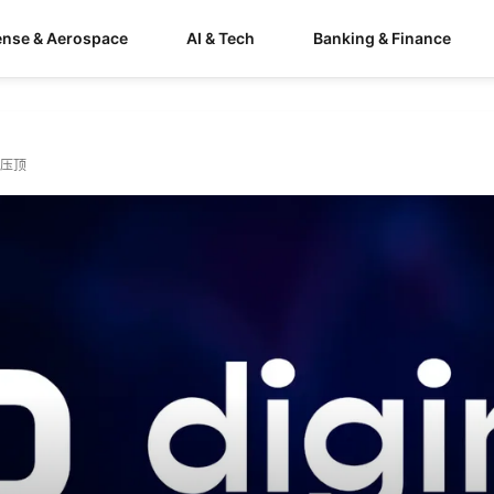
ense & Aerospace
AI & Tech
Banking & Finance
限压顶