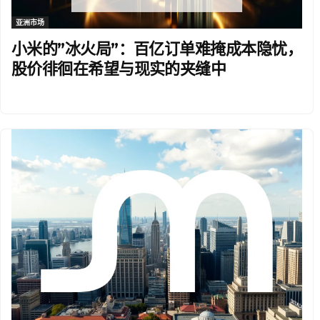
亚洲市场
小米的”冰火局”：百亿订单难掩成本隐忧，
股价徘徊在希望与现实的夹缝中