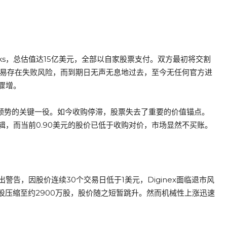
lticks，总估值达15亿美元，全部以自家股票支付。双方最初将交割
交易存在失败风险，而到期日无声无息地过去，至今无任何官方进
骤增。
扭转颓势的关键一役。如今收购停滞，股票失去了重要的价值锚点。
，而当前0.90美元的股价已低于收购对价，市场显然不买账。
告，因股价连续30个交易日低于1美元，Diginex面临退市风
亿股压缩至约2900万股，股价随之短暂跳升。然而机械性上涨迅速