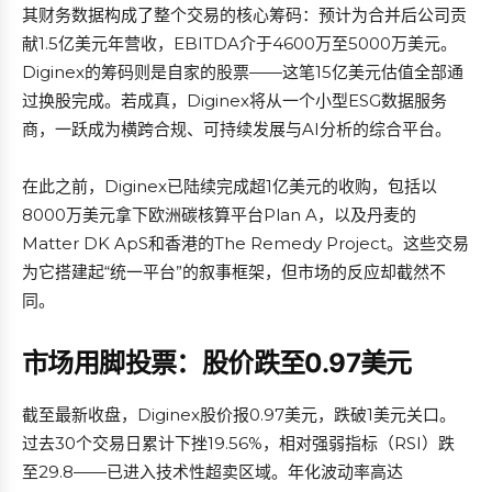
其财务数据构成了整个交易的核心筹码：预计为合并后公司贡
献1.5亿美元年营收，EBITDA介于4600万至5000万美元。
Diginex的筹码则是自家的股票——这笔15亿美元估值全部通
过换股完成。若成真，Diginex将从一个小型ESG数据服务
商，一跃成为横跨合规、可持续发展与AI分析的综合平台。
在此之前，Diginex已陆续完成超1亿美元的收购，包括以
8000万美元拿下欧洲碳核算平台Plan A，以及丹麦的
Matter DK ApS和香港的The Remedy Project。这些交易
为它搭建起“统一平台”的叙事框架，但市场的反应却截然不
同。
市场用脚投票：股价跌至0.97美元
截至最新收盘，Diginex股价报0.97美元，跌破1美元关口。
过去30个交易日累计下挫19.56%，相对强弱指标（RSI）跌
至29.8——已进入技术性超卖区域。年化波动率高达