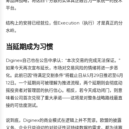
筹品牌战略，将这四个分散的实体真正融合为一家统一的技术
平台。
结构上的安排已经就位，但Execution（执行）才是真正的分
水岭。
当延期成为习惯
Diginex自己也在公告中承认：“本次交易的完成无法保证。”
如果今天再次宣布延长，市场对交易风险的情绪将进一步恶
化。此前已因“待满足交割条件”将截止日从5月29日推迟至6月
12日。一个延期尚可被理解为推进流程，两个延期则会彻底动
摇投资者对管理层的执行信心。相反，若今天成功闭门，则意
味着公司首次兑现了重大承诺——这将是对整条战略路线最直
接的可信度测试。
说到底，Diginex的商业模式在逻辑上并不荒谬。欧盟的披露
义务、企业日益迫切的对验证性可持续数据的需求，都为该赛