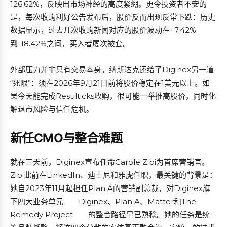
126.62%，反映出市场神经的高度紧绷。更令投资者不安的
是，每次收购利好公告发布后，股价反而出现反常下跌：历史
数据显示，过去几次收购新闻对应的股价波动在+7.42%
到-18.42%之间，买入者屡次被套。
外部压力并非只有交易本身。纳斯达克还给了Diginex另一道
“死限”：须在2026年9月21日前将股价稳定在1美元以上。如
果今天能完成Resulticks收购，很可能一举推高股价，同时化
解退市风险与信任危机。
新任CMO与整合难题
就在三天前，Diginex宣布任命Carole Zibi为首席营销官。
Zibi此前在LinkedIn、迪士尼和雅虎任职，最关键的背景是：
她自2023年11月起担任Plan A的营销副总裁，对Diginex旗
下四大业务单元——Diginex、Plan A、Matter和The
Remedy Project——的整合路径早已熟稔。她的任务是统