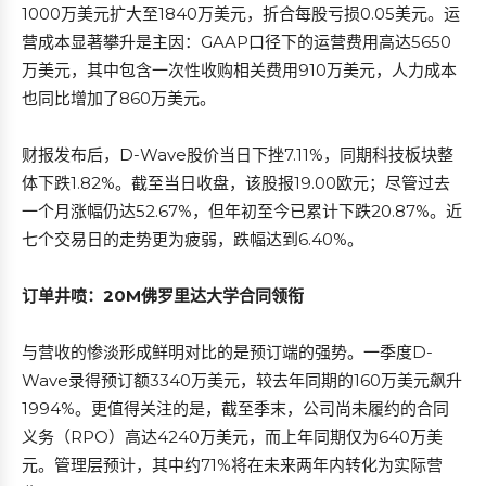
1000万美元扩大至1840万美元，折合每股亏损0.05美元。运
营成本显著攀升是主因：GAAP口径下的运营费用高达5650
万美元，其中包含一次性收购相关费用910万美元，人力成本
也同比增加了860万美元。
财报发布后，D-Wave股价当日下挫7.11%，同期科技板块整
体下跌1.82%。截至当日收盘，该股报19.00欧元；尽管过去
一个月涨幅仍达52.67%，但年初至今已累计下跌20.87%。近
七个交易日的走势更为疲弱，跌幅达到6.40%。
订单井喷：20M佛罗里达大学合同领衔
与营收的惨淡形成鲜明对比的是预订端的强势。一季度D-
Wave录得预订额3340万美元，较去年同期的160万美元飙升
1994%。更值得关注的是，截至季末，公司尚未履约的合同
义务（RPO）高达4240万美元，而上年同期仅为640万美
元。管理层预计，其中约71%将在未来两年内转化为实际营