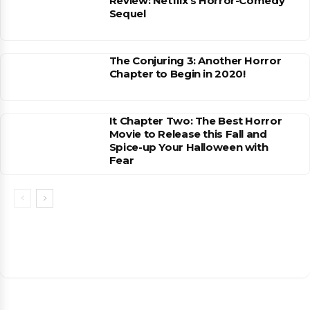
Review: Netflix’s Horror-Comedy
Sequel
The Conjuring 3: Another Horror
Chapter to Begin in 2020!
It Chapter Two: The Best Horror
Movie to Release this Fall and
Spice-up Your Halloween with
Fear