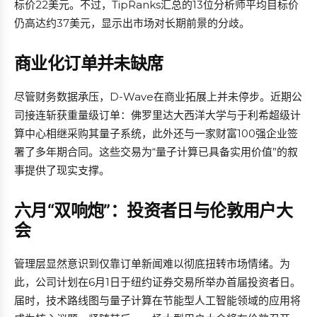
标价22美元。不过，TipRanks汇总的13位分析师平均目标价
仍高达约37美元，显示出市场对长期前景的分歧。
商业化订单并未缺席
尽管财务数据承压，D-Wave在商业拓展上并未停步。近期公
司接连斩获重量级订单：佛罗里达大西洋大学与于利希超级计
算中心相继采购其量子系统，此外还与一家财富100强企业签
署了多年期合同。这些交易为“量子计算已具备实用价值”的叙
事提供了现实支撑。
六月“双响炮”：投资者日与伦敦用户大
会
管理层显然意识到仅靠订单新闻难以彻底扭转市场情绪。为
此，公司计划在6月1日于纽约证券交易所举办首届投资者日。
届时，技术路线图与量子计算在节能型人工智能领域的应用将