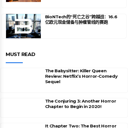
BioNTech的“死亡之谷”跨越战：16.6
亿欧元现金储备与肿瘤管线的赛跑
MUST READ
The Babysitter: Killer Queen
Review: Netflix’s Horror-Comedy
Sequel
The Conjuring 3: Another Horror
Chapter to Begin in 2020!
It Chapter Two: The Best Horror