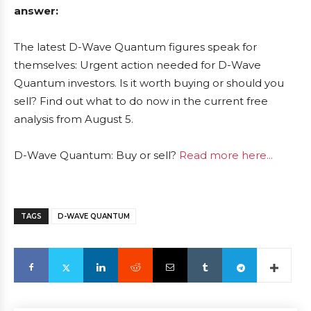
answer:
The latest D-Wave Quantum figures speak for
themselves: Urgent action needed for D-Wave
Quantum investors. Is it worth buying or should you
sell? Find out what to do now in the current free
analysis from August 5.
D-Wave Quantum: Buy or sell?
Read more here...
TAGS
D-WAVE QUANTUM