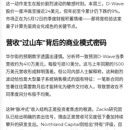
这一动作发生在股价剧烈波动的敏感时刻。本周三，D-Wave
股价一度冲高至接近24美元，但年初至今累计仍下跌约9%。
市场正在为5月12日的季度财报积蓄情绪——那将是检验这家
量子计算先驱商业化成色的关键节点。
营收“过山车”背后的商业模式密码
华尔街的预期数字透露出谨慎。分析师一致预测D-Wave当季
营收约为410万美元，每股亏损10美分。这与上年同期的1500
万美元营收形成鲜明落差。但公司内部人士解释称，这种剧烈
波动恰恰是大型量子系统销售模式的固有特征：一笔新合同的
签署往往需要数月后才能转化为硬件交付收入，导致营收在不
同季度间分布极不均衡。
这种“脉冲式”收入结构正是投资者焦虑的根源。Zacks研究团
队已给出明确的卖出信号，理由正是营收可见度低下叠加持续
攀升的研发支出。Northland Capital则给出“持有”评级，目