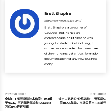
Brett Shapiro
https://www.newscase.com/
Brett Shapiro is a co-owner of
GovDocFiling. He had an
entrepreneurial spirit since he was
young. He started GovDocFiling, a
simple resource center that takes care
of the mundane, yet critical, formation
documentation for any new business
entity.
Previous article
Next article
全球ETF惊现极端技术信号：RSI飙
迪吉内克斯的”价格鸿沟”：管理层估
至94.6，五月指数革命与SpaceX
值10.56美元，市场只愿出1.56美元
万亿IPO连环引爆