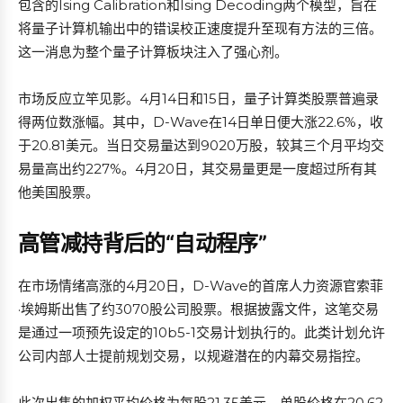
包含的Ising Calibration和Ising Decoding两个模型，旨在
将量子计算机输出中的错误校正速度提升至现有方法的三倍。
这一消息为整个量子计算板块注入了强心剂。
市场反应立竿见影。4月14日和15日，量子计算类股票普遍录
得两位数涨幅。其中，D-Wave在14日单日便大涨22.6%，收
于20.81美元。当日交易量达到9020万股，较其三个月平均交
易量高出约227%。4月20日，其交易量更是一度超过所有其
他美国股票。
高管减持背后的“自动程序”
在市场情绪高涨的4月20日，D-Wave的首席人力资源官索菲
·埃姆斯出售了约3070股公司股票。根据披露文件，这笔交易
是通过一项预先设定的10b5-1交易计划执行的。此类计划允许
公司内部人士提前规划交易，以规避潜在的内幕交易指控。
此次出售的加权平均价格为每股21.35美元，单股价格在20.62