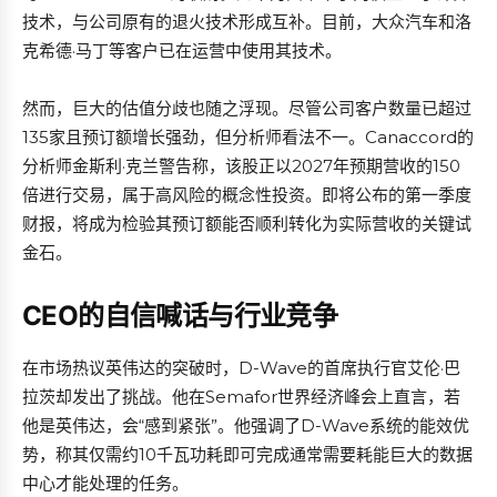
技术，与公司原有的退火技术形成互补。目前，大众汽车和洛
克希德·马丁等客户已在运营中使用其技术。
然而，巨大的估值分歧也随之浮现。尽管公司客户数量已超过
135家且预订额增长强劲，但分析师看法不一。Canaccord的
分析师金斯利·克兰警告称，该股正以2027年预期营收的150
倍进行交易，属于高风险的概念性投资。即将公布的第一季度
财报，将成为检验其预订额能否顺利转化为实际营收的关键试
金石。
CEO的自信喊话与行业竞争
在市场热议英伟达的突破时，D-Wave的首席执行官艾伦·巴
拉茨却发出了挑战。他在Semafor世界经济峰会上直言，若
他是英伟达，会“感到紧张”。他强调了D-Wave系统的能效优
势，称其仅需约10千瓦功耗即可完成通常需要耗能巨大的数据
中心才能处理的任务。