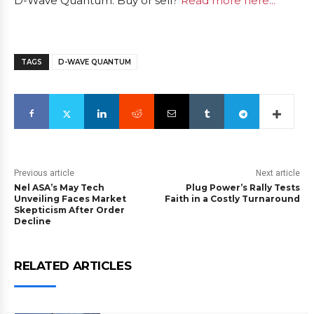
D-Wave Quantum: Buy or sell?
Read more here...
TAGS
D-WAVE QUANTUM
Previous article
Next article
Nel ASA’s May Tech
Plug Power’s Rally Tests
Unveiling Faces Market
Faith in a Costly Turnaround
Skepticism After Order
Decline
RELATED ARTICLES