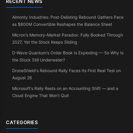
RECENT NEWS
Almonty Industries: Post-Delisting Rebound Gathers Pace
as $800M Convertible Reshapes the Balance Sheet
Micron's Memory-Market Paradox: Fully Booked Through
2027, Yet the Stock Keeps Sliding
D-Wave Quantum's Order Book Is Exploding — So Why Is
the Stock Still Underwater?
DroneShield's Rebound Rally Faces Its First Real Test on
August 26
Microsoft's Rally Rests on an Accounting Shift — and a
Cloud Engine That Won't Quit
CATEGORIES