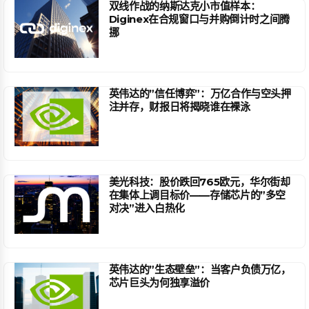
双线作战的纳斯达克小市值样本：
Diginex在合规窗口与并购倒计时之间腾
挪
英伟达的”信任博弈”：万亿合作与空头押
注并存，财报日将揭晓谁在裸泳
美光科技：股价跌回765欧元，华尔街却
在集体上调目标价——存储芯片的”多空
对决”进入白热化
英伟达的”生态壁垒”：当客户负债万亿，
芯片巨头为何独享溢价