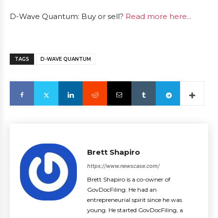
D-Wave Quantum: Buy or sell?
Read more here...
TAGS
D-WAVE QUANTUM
Brett Shapiro
https://www.newscase.com/
Brett Shapiro is a co-owner of
GovDocFiling. He had an
entrepreneurial spirit since he was
young. He started GovDocFiling, a