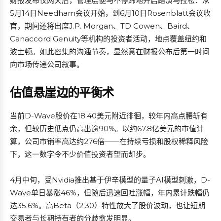
财报发布仅两天后，管理层便马不停蹄地开启路演马拉松：从
5月14日Needham会议开始，到6月10日Rosenblatt会议收
官，期间还将出席J.P. Morgan、TD Cowen、Baird、
Canaccord Genuity等机构的投资者活动，地点覆盖纽约和
波士顿。如此密集的沟通节奏，显然意在财报公布后第一时间
向市场传递公司叙事。
估值悬崖边的平衡术
当前D-Wave股价在18.40美元附近徘徊，较年内高点腰斩有
余，但较历史低点仍高出逾90%。以约67.8亿美元的市值计
算，公司市销率高达约276倍——在持续亏损和股权稀释风险
下，这一数字令不少价值投资者望而却步。
4月中旬，受Nvidia推出基于伊辛模型的量子AI模型刺激，D-
Wave单日暴涨46%，但随后迅速回吐涨幅，年内累计跌幅仍
达35.6%。高Beta（2.30）特性放大了股价波动，也让短期
交易者与长期持有者的分歧愈发明显。