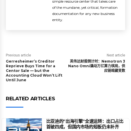
simple resource center that takes care
of the mundane, yet critical, formation
documentation for any new business
entity.
Previous article
Next article
Gerresheimer’s Creditor
英伟达财报倒计时：Nemotron 3
Reprieve Buys Time for a
Nano Omni撬动万亿算力棋局，供
Centor Sale — but the
应链暗藏变数
Accounting Cloud Won’t Lift
Until June
RELATED ARTICLES
比亚迪的”出海引擎”全速运转：出口占比
首破四成，但国内市场的短板仍未补齐