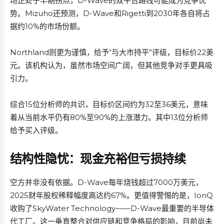
场正处于早期拐点，D-Wave的双平台路线可能成为竞争优
势。Mizuho还预测，D-Wave和Rigetti到2030年各自将占
据约10%的市场份额。
Northland则更为谨慎，给予“与大市持平”评级，目标价22美
元。该机构认为，虽然市场空间广阔，但其他竞争对手更具吸
引力。
综合15位分析师的共识，目标价区间约为32至36美元，意味
着从当前水平仍有80%至90%的上涨潜力。其中13位分析师
给予买入评级。
结构性隐忧：现金充裕但亏损持续
空方并非没有依据。D-Wave每年烧钱超过7000万美元，
2025财年股权稀释幅度高达约67%。更值得警惕的是，IonQ
收购了SkyWater Technology——D-Wave最重要的半导体
代工厂。这一垂直整合对供应链和竞争格局的影响，目前尚未