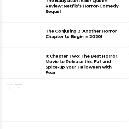
The Babysitter: Killer Queen
Review: Netflix’s Horror-Comedy
Sequel
The Conjuring 3: Another Horror
Chapter to Begin in 2020!
It Chapter Two: The Best Horror
Movie to Release this Fall and
Spice-up Your Halloween with
Fear