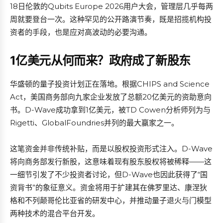
18日伦敦的Qubits Europe 2026用户大会，管理层几乎每两
周就要登台一次。这种罕见的公开路演节奏，既是招揽机构投
资者的手段，也是应对高波动的必要沟通。
1亿美元从何而来？政府成了新股东
华盛顿的量子投资计划正在落地。根据CHIPS and Science
Act，美国商务部向九家企业发放了总额20亿美元的资助意向
书。D-Wave成功拿到1亿美元，被TD Cowen分析师列为与
Rigetti、GlobalFoundries并列的最大赢家之一。
这笔资金并非传统补贴，而是以股权投资形式注入。D-Wave
将向商务部发行新股，这意味着现有股东股权将被稀释——这
一细节引发了不少投资者讨论，但D-Wave也因此获得了“国
资背书”的象征意义。资金将用于扩建其在佛罗里达、康涅狄
格和不列颠哥伦比亚省的研发中心，并推动量子退火与门模型
两种技术的混合平台开发。