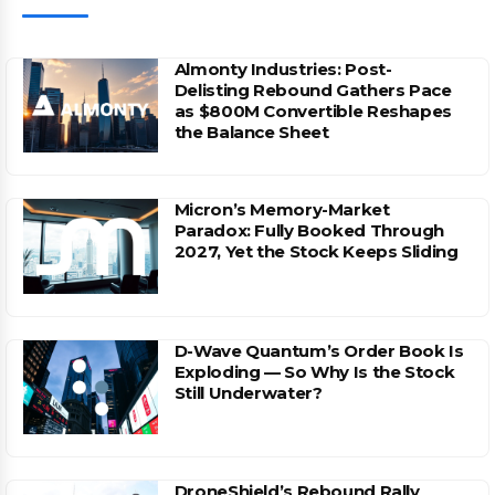
Almonty Industries: Post-
Delisting Rebound Gathers Pace
as $800M Convertible Reshapes
the Balance Sheet
Micron’s Memory-Market
Paradox: Fully Booked Through
2027, Yet the Stock Keeps Sliding
D-Wave Quantum’s Order Book Is
Exploding — So Why Is the Stock
Still Underwater?
DroneShield’s Rebound Rally