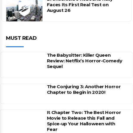
Faces Its First Real Test on
August 26
MUST READ
The Babysitter: Killer Queen
Review: Netflix’s Horror-Comedy
Sequel
The Conjuring 3: Another Horror
Chapter to Begin in 2020!
It Chapter Two: The Best Horror
Movie to Release this Fall and
Spice-up Your Halloween with
Fear