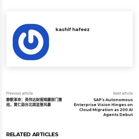
kashif hafeez
Previous article
Next article
静默革命：英伟达财报暗藏部门重
SAP’s Autonomous
组，黄仁勋台北面监管风暴
Enterprise Vision Hinges on
Cloud Migration as 200 AI
Agents Debut
RELATED ARTICLES