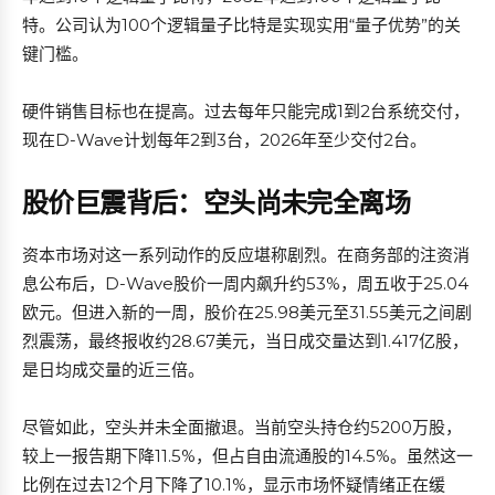
特。公司认为100个逻辑量子比特是实现实用“量子优势”的关
键门槛。
硬件销售目标也在提高。过去每年只能完成1到2台系统交付，
现在D-Wave计划每年2到3台，2026年至少交付2台。
股价巨震背后：空头尚未完全离场
资本市场对这一系列动作的反应堪称剧烈。在商务部的注资消
息公布后，D-Wave股价一周内飙升约53%，周五收于25.04
欧元。但进入新的一周，股价在25.98美元至31.55美元之间剧
烈震荡，最终报收约28.67美元，当日成交量达到1.417亿股，
是日均成交量的近三倍。
尽管如此，空头并未全面撤退。当前空头持仓约5200万股，
较上一报告期下降11.5%，但占自由流通股的14.5%。虽然这一
比例在过去12个月下降了10.1%，显示市场怀疑情绪正在缓