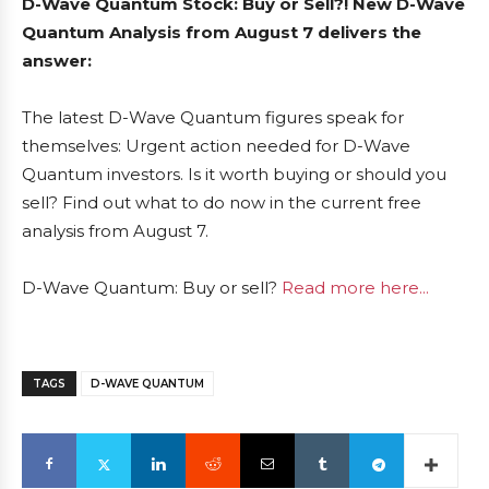
D-Wave Quantum Stock: Buy or Sell?! New D-Wave
Quantum Analysis from August 7 delivers the
answer:
The latest D-Wave Quantum figures speak for
themselves: Urgent action needed for D-Wave
Quantum investors. Is it worth buying or should you
sell? Find out what to do now in the current free
analysis from August 7.
D-Wave Quantum: Buy or sell?
Read more here...
TAGS
D-WAVE QUANTUM