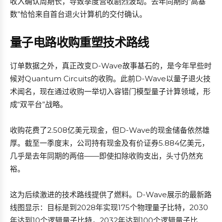
收入确认周期长，导致季度营收剧烈波动。去年同期的“高基
数”恰恰来自首台退火计算机的交付确认。
量子电路收购重塑技术路线
订单数据之外，真正改变D-Wave故事基石的，是今年早些时
候对Quantum Circuits的收购。此前D-Wave以量子退火技
术闻名，现在通过收购一举切入容错门模型量子计算领域，形
成“双平台”战略。
收购花费了2.508亿美元现金，但D-Wave的现金储备依然雄
厚。截至一季度末，公司持有现金及有价证券5.884亿美元，
几乎是去年同期的两倍——即使扣除收购支出，头寸仍然充
裕。
这为后续激进的技术路线提供了燃料。D-Wave展示的最新路
线图显示：目标是到2028年实现175个物理量子比特，2030
年达到10个逻辑量子比特，2032年达到100个逻辑量子比