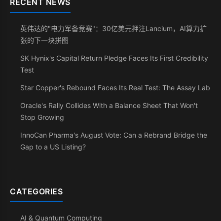
RECENT NEWS
英伟达的"电力军备竞赛"：30亿美元押注Lancium，AI算力扩
张的下一块拼图
SK Hynix's Capital Return Pledge Faces Its First Credibility
Test
Star Copper's Rebound Faces Its Real Test: The Assay Lab
Oracle's Rally Collides With a Balance Sheet That Won't
Stop Growing
InnoCan Pharma's August Vote: Can a Rebrand Bridge the
Gap to a US Listing?
CATEGORIES
AI & Quantum Computing