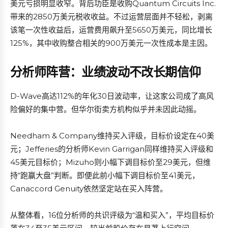
美元亏损明显收窄。背后功臣是收购Quantum Circuits Inc.
带来的2850万美元税收收益。不过运营层面并不轻松，剥离
该笔一次性收益后，运营费用飙升至5650万美元，同比增长
125%，其中收购整合相关的900万美元一次性成本是主因。
分析师阵营：业绩波动不改长期信仰
D-Wave高达112%的年化30日波动率，让这家公司成了高风
险偏好的集中营。但华尔街卖方机构似乎并未因此动摇。
Needham & Company维持买入评级，目标价设定在40美
元；Jefferies的分析师Kevin Garrigan同样维持买入评级和
45美元目标价；Mizuho则小幅下调目标价至29美元，但维
持“跑赢大盘”判断。即便此前小幅下调目标价至41美元，
Canaccord Genuity依然坚定站在买入阵营。
从整体看，16位分析师的共识评级为“温和买入”，平均目标价