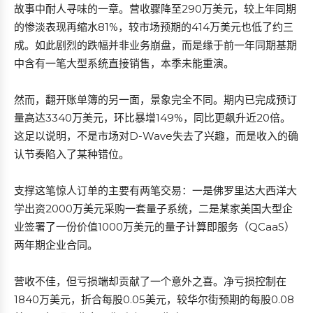
故事中耐人寻味的一章。营收骤降至290万美元，较上年同期
的惨淡表现再缩水81%，较市场预期的414万美元也低了约三
成。如此剧烈的跌幅并非业务崩盘，而是缘于前一年同期基期
中含有一笔大型系统直接销售，本季未能重演。
然而，翻开账单簿的另一面，景象完全不同。期内已完成预订
量高达3340万美元，环比暴增149%，同比更飙升近20倍。
这足以说明，不是市场对D-Wave失去了兴趣，而是收入的确
认节奏陷入了某种错位。
支撑这笔惊人订单的主要有两笔交易：一是佛罗里达大西洋大
学出资2000万美元采购一套量子系统，二是某家美国大型企
业签署了一份价值1000万美元的量子计算即服务（QCaaS）
两年期企业合同。
营收不佳，但亏损端却贡献了一个意外之喜。净亏损控制在
1840万美元，折合每股0.05美元，较华尔街预期的每股0.08