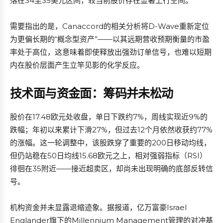
落在34至35美元区间，较当前股价存在显著上行空间。
需要指出的是，Canaccord的相关分析将D-Wave重新定位
为更偏长期的“概念型资产”——以其远期营收预期衡量的市盈
率处于高位，这意味着即使释放出强劲订单信号，也难以短期
内在股价层面产生立竿见影的化学反应。
技术面与资金面：筹码并未松动
股价在17.48欧元处收盘，单日下跌约7%，周线实现近9%的
跌幅；年初以来累计下滑27%，但过去12个月依然收获约77%
的涨幅。这一轮调整中，该股跌穿了重要的200日移动均线，
但仍站稳在50日均线15.68欧元之上，相对强弱指标（RSI）
徘徊在35附近——接近超卖区，却尚未出现明确的底部反转信
号。
机构资金并未显露退缩迹象。据报道，亿万富豪Israel
Englander旗下的Millennium Management管理的对冲基