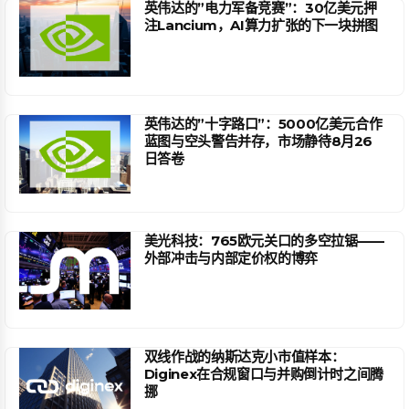
英伟达的”电力军备竞赛”：30亿美元押
注Lancium，AI算力扩张的下一块拼图
英伟达的”十字路口”：5000亿美元合作
蓝图与空头警告并存，市场静待8月26
日答卷
美光科技：765欧元关口的多空拉锯——
外部冲击与内部定价权的博弈
双线作战的纳斯达克小市值样本：
Diginex在合规窗口与并购倒计时之间腾
挪