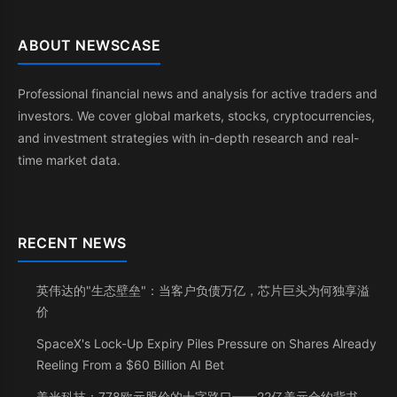
ABOUT NEWSCASE
Professional financial news and analysis for active traders and
investors. We cover global markets, stocks, cryptocurrencies,
and investment strategies with in-depth research and real-
time market data.
RECENT NEWS
英伟达的"生态壁垒"：当客户负债万亿，芯片巨头为何独享溢
价
SpaceX's Lock-Up Expiry Piles Pressure on Shares Already
Reeling From a $60 Billion AI Bet
美光科技：778欧元股价的十字路口——22亿美元合约背书