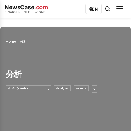
NewsCase
.com
🌐
EN
FINANCIAL INTELLIGENCE
Home
分析
分析
AI & Quantum Computing
Analysis
Anime