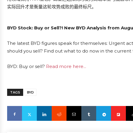
实际回升才是衡量这轮攻势成败的最终标尺。
BYD Stock: Buy or Sell?! New BYD Analysis from Augu
The latest BYD figures speak for themselves: Urgent acti
should you sell? Find out what to do now in the current 
BYD: Buy or sell?
Read more here...
TAGS
BYD