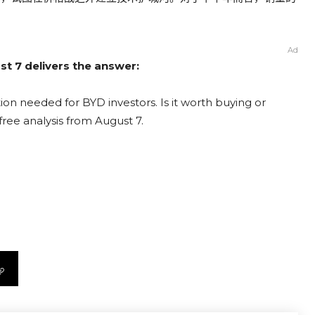
Ad
st 7 delivers the answer:
on needed for BYD investors. Is it worth buying or
free analysis from August 7.