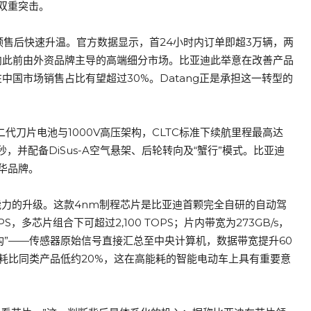
双重突击。
启预售后快速升温。官方数据显示，首24小时内订单即超3万辆，两
指向此前由外资品牌主导的高端细分市场。比亚迪此举意在改善产品
中国市场销售占比有望超过30%。Datang正是承担这一转型的
代刀片电池与1000V高压架构，CLTC标准下续航里程最高达
9秒，并配备DiSus-A空气悬架、后轮转向及“蟹行”模式。比亚迪
华品牌。
方体系能力的升级。这款4nm制程芯片是比亚迪首颗完全自研的自动驾
S，多芯片组合下可超过2,100 TOPS；片内带宽为273GB/s，
构”——传感器原始信号直接汇总至中央计算机，数据带宽提升60
功耗比同类产品低约20%，这在高能耗的智能电动车上具有重要意