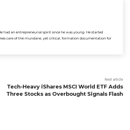
e had an entrepreneurial spirit since he was young. He started
akes care of the mundane, yet critical, formation documentation for
Next article
Tech-Heavy iShares MSCI World ETF Adds
Three Stocks as Overbought Signals Flash