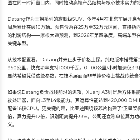
图在同一时间窗口内，同时推动高端产品结构与核心技术实力的
Datang作为王朝系列的旗舰级SUV，今年4月在北京车展开
周后累计突破10万辆。预售价落在25万至32万元区间，直接
的利润结构——摩根大通预测，到2026年第四季度，高端车型在
关键车型。
从技术配置看，Datang并未止步于价格上探。纯电版本搭载第二
950公里，快充功率支持1000千瓦。0-100公里/小时加速仅3.
显然希望凭借这些参数，在技术层面而非单纯价格上挑战传统豪
如果说Datang负责战线前沿的进攻，Xuanji A3则是后
驶处理器，面向L3至L4级能力。其运算性能达到420,000 DMIP
配备16核CPU。更关键的是，比亚迪围绕该芯片构建了“卫星架
倍，算力提升12倍，识别距离提升33%。公司还宣称单位算力
义。