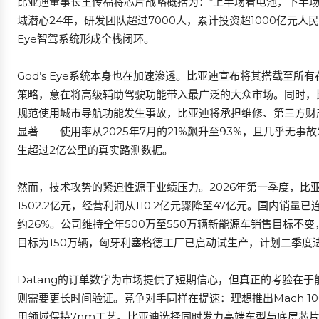
比亚迪董事长王传福将芯片战略概括为：“上半场看电池，下半
域潜心24年，研发团队超过7000人，累计投资超1000亿元人民币
Eye智驾系统形成全栈闭环。
God’s Eye系统本身也在加速渗透。比亚迪宣布将其搭载至所
策略，意在将高级辅助驾驶功能带入最广泛的大众市场。同时，比亚
规范使用城市导航功能发生事故，比亚迪将承担维修、第三方财
显著——使用率从2025年7月的21%飙升至93%，且几乎无
生超过2亿公里的真实路测数据。
然而，技术攻势的紧迫性源于业绩压力。2026年第一季度，比亚迪
1502.2亿元，经营利润从110.2亿元骤降至47亿元。国内销
约26%。公司维持全年500万至550万辆新能源车销售目标不变
目标为150万辆，匈牙利塞格德工厂已启动试生产，计划二季
Datang的订单数字为市场提供了短期信心，但真正的考验在于能否高
则需要更长时间验证。竞争对手同样在提速：理想推出Mach 100芯
用领域保持7nm工艺。比亚迪选择同时发力高端车型与底层芯