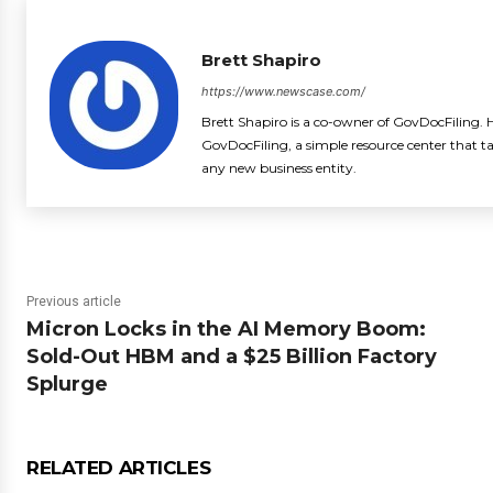
Brett Shapiro
https://www.newscase.com/
Brett Shapiro is a co-owner of GovDocFiling. H
GovDocFiling, a simple resource center that t
any new business entity.
Previous article
Micron Locks in the AI Memory Boom:
Sold-Out HBM and a $25 Billion Factory
Splurge
RELATED ARTICLES