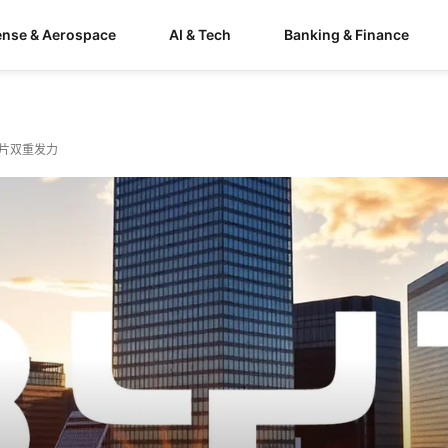
ense & Aerospace
AI & Tech
Banking & Finance
芯片双重发力