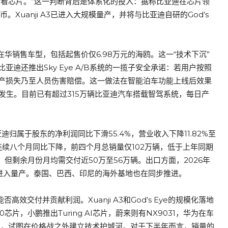
场看芯片。”这一判断背后是体系化的投入：据称比亚迪在芯片领
。Xuanji A3已进入大规模量产，并将与比亚迪自研的God’s
有在华销售车型，包括起售价仅6.98万元的海鸥。这一“技术下沉”
迪还推出Sky Eye A/B系统的一揽子安全承诺：若用户按照
产损失乃至人员伤害赔偿。这一做法在智能泊车功能上线后效果
事故发生。目前已有超过315万辆比亚迪汽车搭载智驾系统，每日产
归属于股东的净利润同比下滑55.4%，营业收入下降11.82%至
量已连续八个月同比下降，前四个月总销量仅102万辆，低于上年同期
，但剩余月份月均需交付近50万至56万辆。出口方面，2026年
度进入量产。泰国、巴西、印尼的海外基地也在同步推进。
效交付并贡献利润。Xuanji A3和God’s Eye的规模化落地
片，小鹏推出Turing AI芯片，蔚来则有NX9031，华为在车
片，试图在价格战之外建立技术护城河。对于下半年而言，销量的