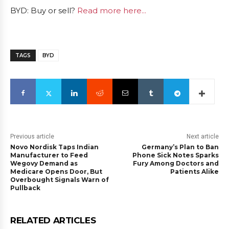
BYD: Buy or sell?
Read more here...
TAGS
BYD
Previous article
Next article
Novo Nordisk Taps Indian
Germany’s Plan to Ban
Manufacturer to Feed
Phone Sick Notes Sparks
Wegovy Demand as
Fury Among Doctors and
Medicare Opens Door, But
Patients Alike
Overbought Signals Warn of
Pullback
RELATED ARTICLES