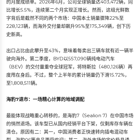
的月度成绩单。2026年6月，公司全球销量达403,472辆，同
比增长5.5%，连续第二个月实现正增长。然而，这组光鲜数
字背后是截然不同的两个市场：中国本土销量骤降22%至
228,123辆，而海外交付量却飙升95%至175,349辆，创下历
史新高。
出口占比由此攀升至43%，意味着每卖出三辆车就有近一辆半
驶向海外。第二季度，BYD以557,090辆纯电动汽车
（BEV）的交付量重夺全球冠军，将特斯拉（480,126辆）再
度甩在身后。不过，整个上半年的累计销量仍下滑15.72%，
至1,808,511辆。
海豹7退市：一场精心计算的地域调配
最能体现战略重心转移的，是海豹7（Sealion 7）在中国市场
的悄然退场。该车型已从国内经销平台下架，仅剩库存车辆在
清仓。原因有二：其一，中国消费者正快速转向插电混动车
型，海豹06等产品更受欢迎；其二，海外市场的定价极具诱