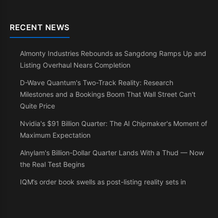
RECENT NEWS
Almonty Industries Rebounds as Sangdong Ramps Up and
Listing Overhaul Nears Completion
D-Wave Quantum's Two-Track Reality: Research
Milestones and a Bookings Boom That Wall Street Can't
Quite Price
Nvidia's $91 Billion Quarter: The AI Chipmaker's Moment of
Maximum Expectation
Alnylam's Billion-Dollar Quarter Lands With a Thud — Now
the Real Test Begins
IQM’s order book swells as post-listing reality sets in