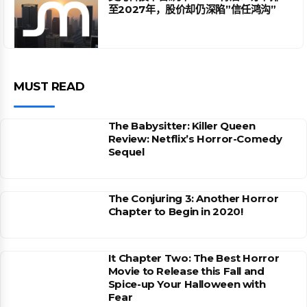
至2027年，股价却仍深陷”信任鸿沟”
MUST READ
The Babysitter: Killer Queen
Review: Netflix’s Horror-Comedy
Sequel
The Conjuring 3: Another Horror
Chapter to Begin in 2020!
It Chapter Two: The Best Horror
Movie to Release this Fall and
Spice-up Your Halloween with
Fear