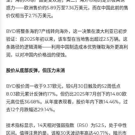
惑力——欧洲售价约5.89万至7.36万美元，而在中国此前的售
价仅相当于2.75万美元。
BYD将整条海豹7产线转向海外，这一决策在澳大利亚已初步
验证：自2025年初以来，该车型在当地售出超过2.5万辆。这
条路径的逻辑清晰——利用中国制造成本优势赚取海外更高利
润，以对冲国内价格战的侵蚀。
股价从底部反弹，但压力未消
BYD股价周一收于9.37欧元，较6月30日触及的52周低点
8.03欧元累计反弹约17%。但仍比2025年7月创下的14.80欧
元高位低36.68%。从年度表现看，股价年内下跌14.46%，过
去12个月跌幅达29.14%。
技术指标显示，14天相对强弱指数（RSI）为52.5，处于中性
区间。值得注意的是，该股30天波动率高达40.71%，暗示市