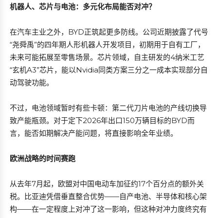
机器人、芯片与电池：多元化布局能否对冲？
在汽车主业之外，BYD正筑起更多防线。公司近期披露了代号
“尧舜禹”的四年期人形机器人开发项目，初期用于自有工厂，
未来可能拓展至零售场景。芯片领域，自主研发的4纳米工艺
“玄机A3”芯片，能以Nvidia同类方案三分之一成本实现部分自
动驾驶功能。
不过，电池领域暂时有些卡顿：第二代刀片电池的产线切换导
致产能瓶颈。对于定下2026年出口150万辆目标的BYD而
言，能否如期解决产能问题，将直接影响全年业绩。
欧洲战略的时间赛跑
从去年7月起，欧盟对中国电动车加征约17个百分点的额外关
税。比亚迪凭借垂直整合优势——自产电池、半导体和核心架
构——在一定程度上对冲了这一影响，但这种对冲力度终究有