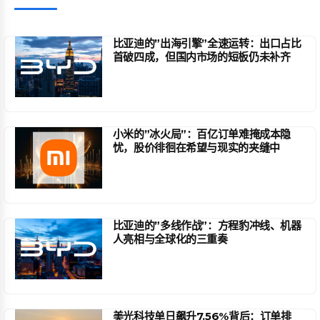
比亚迪的”出海引擎”全速运转：出口占比
首破四成，但国内市场的短板仍未补齐
小米的”冰火局”：百亿订单难掩成本隐
忧，股价徘徊在希望与现实的夹缝中
比亚迪的”多线作战”：方程豹冲线、机器
人亮相与全球化的三重奏
美光科技单日飙升7.56%背后：订单排