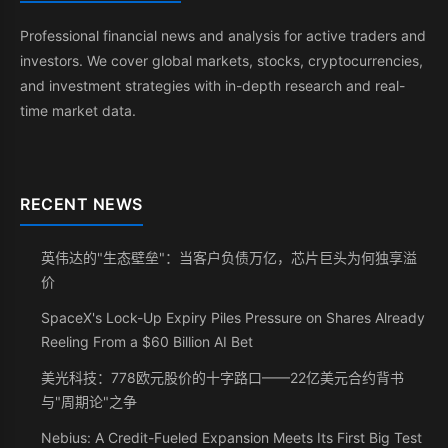
Professional financial news and analysis for active traders and
investors. We cover global markets, stocks, cryptocurrencies,
and investment strategies with in-depth research and real-
time market data.
RECENT NEWS
英伟达的"生态壁垒"：当客户负债万亿，芯片巨头为何独享溢
价
SpaceX's Lock-Up Expiry Piles Pressure on Shares Already
Reeling From a $60 Billion AI Bet
美光科技：778欧元股价的十字路口——22亿美元合约背书
与"周期论"之争
Nebius: A Credit-Fueled Expansion Meets Its First Big Test