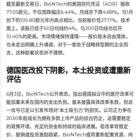
截至最新交易日，BioNTech的美国存托凭证（ADR）报收
77.05欧元，不仅周跌幅达6.44%，月线亦下跌4.88%。与1月
创下的105.80欧元年内高点相比，当前股价低27.17%。技术
面上，该股已低于50日均线约4%，与200日均线也拉开
10.40%的距离。市场情绪保持谨慎——股价既未自由落体，
也未走出明确上升通道，对于一家处于战略转型期的企业而
言，这种胶着状态并不理想。
德国医改投下阴影，本土投资或遭重新
评估
6月3日，BioNTech公开表态，指出德国拟议中的医疗改革可
能加重未来在国内的支出负担。虽未披露具体改革条款，但这
一信号已足以引发市场对“本土吸引力”的担忧。公司正力争在
2030年前成长为拥有多款上市产品的综合药企，这需要稳定
的政策环境、充足的资金和持续的临床进展。若改革导致定
价、报销或投资激励趋紧，BioNTech或将重新配置资源，向