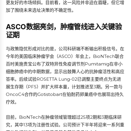
更友好的市场倾斜。目前看，这一风险并非迫在眉睫，但它增
加了围绕未来选址决策的不确定性。
ASCO数据亮剑，肿瘤管线进入关键验
证期
与政策隐忧形成对比的是，公司科研端不断输出积极信号。在
今年的美国临床肿瘤学会（ASCO）年会上，BioNTech联合
百时美施贵宝公布了双特异性免疫调节剂Pumitamig在非小
细胞肺癌中的中期数据，显示出鼓舞人心的抗肿瘤活性和高应
答率。后续试验ROSETTA Lung-02已调整主要终点为无进
展生存期（PFS）并扩大样本量，计划推进至3期。另一款与
OncoC4合作的Gotistobart在铂耐药卵巢癌中也展现出持久
疗效。
目前，BioNTech在肿瘤领域管理超过25项2期和3期临床研
究，其中13项为注册性试验。公司预计下半年将迎来一系列重