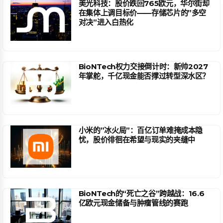
美光科技：股价跌回765欧元，华尔街却
在集体上调目标价——存储芯片的”多空
对决”进入白热化
BioNTech权力交接倒计时：新帅2027
年掌舵，千亿现金能否撑过转型深水区？
小米的”冰火局”：百亿订单难掩成本隐
忧，股价徘徊在希望与现实的夹缝中
BioNTech的“死亡之谷”跨越战：16.6
亿欧元现金储备与肿瘤管线的赛跑