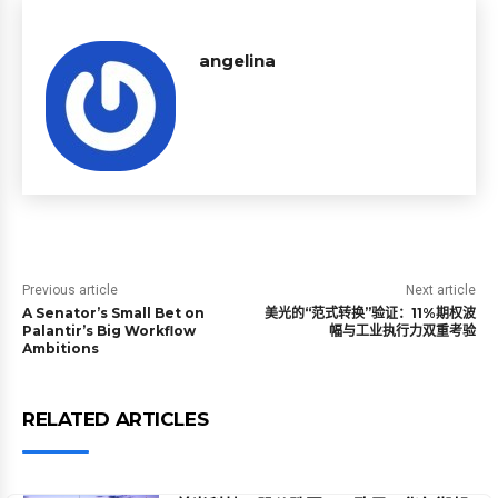
angelina
Previous article
Next article
A Senator’s Small Bet on
美光的“范式转换”验证：11%期权波
Palantir’s Big Workflow
幅与工业执行力双重考验
Ambitions
RELATED ARTICLES