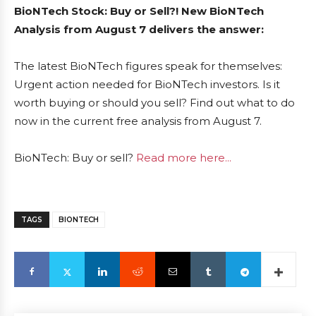
BioNTech Stock: Buy or Sell?! New BioNTech
Analysis from August 7 delivers the answer:
The latest BioNTech figures speak for themselves:
Urgent action needed for BioNTech investors. Is it
worth buying or should you sell? Find out what to do
now in the current free analysis from August 7.
BioNTech: Buy or sell?
Read more here...
TAGS
BIONTECH