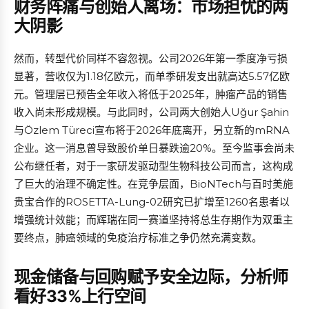
财务阵痛与创始人离场：市场担忧的两
大阴影
然而，转型代价同样不容忽视。公司2026年第一季度净亏损
显著，营收仅为1.18亿欧元，而单季研发支出就高达5.57亿欧
元。管理层已预告全年收入将低于2025年，肿瘤产品的销售
收入尚未形成规模。与此同时，公司两大创始人Uğur Şahin
与Özlem Türeci宣布将于2026年底离开，另立新的mRNA
企业。这一消息曾导致股价单日暴跌逾20%。至今监事会尚未
公布继任者，对于一家研发驱动型生物科技公司而言，这构成
了巨大的治理不确定性。在竞争层面，BioNTech与百时美施
贵宝合作的ROSETTA-Lung-02研究已扩增至1260名患者以
增强统计效能；而辉瑞在同一赛道坚持将总生存期作为双重主
要终点，肺癌领域的免疫治疗标准之争仍然充满变数。
现金储备与回购赋予安全边际，分析师
看好33%上行空间