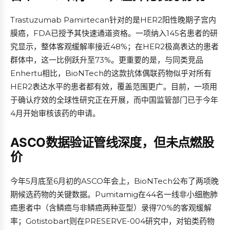
Trastuzumab Pamirtecan针对的是HER2阳性晚期子宫内
膜癌，FDA已授予其快速通道资格。一项纳入145名患者的研
究显示，整体客观缓解率接近48%；在HER2极高表达的患者
群体中，这一比例跃升至73%。更重要的是，与同类竞品
Enhertu相比，BioNTech的这款抗体偶联药物似乎对所有
HER2表达水平的患者都有效，覆盖范围更广。目前，一项用
于确认疗效的全球性研究正在开展，而中国监管部门已于今年
4月开始审核该药的申请。
ASCO数据验证管线深度，但未点燃股
价
今年5月底至6月初的ASCO年会上，BioNTech公布了两项晚
期候选药物的关键数据。Pumitamig在44名一线非小细胞肺
癌患者中（含鳞癌与非鳞癌两种亚型）录得70%的客观缓解
率；Gotistobart则在PRESERVE-004研究中，对铂类药物