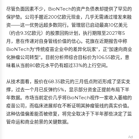
尽管负面因素不少，BioNTech的资产负债表却提供了罕见的
保护垫。公司手握近200亿欧元现金，几乎无需通过增发来融
资——这一优势远超多数同行。管理层已启动最高10亿美元
（约合9.3亿欧元）的股票回购计划，执行期限至2027年5
月，意在传递对自身管线价值的信心。花旗在近期报告中称
BioNTech为“传统疫苗企业中的差异化玩家”，正“加速向商业
化肿瘤公司转型”。目前分析师综合目标价为106.55欧元，意
味着从当前80欧元水平仍有超过33%的上行空间。
从技术面看，股价在68.35欧元的三月低点附近形成了坚实支
撑，过去一个月已反弹约5%，显示部分资金正提前布局下半
年数据。市场当前定价几乎将BioNTech视作一家收入萎缩的
疫苗公司，而临床进展却在不断证明其肿瘤管线的真实价值。
这种估值偏差能否被修复，将完全取决于下半年那些决定了监
管命运和商业前景的关键数据。
Ad