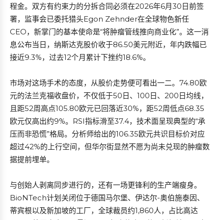
程金。双方有约束力的分拆合同必须在2026年6月30日前签
署，监事会已委托猎头Egon Zehnder在全球物色新任
CEO，新掌门的基本使命是“将肿瘤管线推向商业化”。这一消
息公布当日，纳斯达克股价收于86.50美元附近，年内跌幅已
接近9.3%，过去12个月累计下挫约18.6%。
市场对这场手术的态度，从股价走势便可看出一二。74.80欧
元的法兰克福收盘价，不仅低于50日、100日、200日均线，
且距52周高点105.80欧元已回落近30%，距52周低点68.35
欧元仅高出约9%。RSI指标滑至37.4，技术面呈现典型的“承
压而非恐慌”格局。分析师给出的106.35欧元共识目标价对应
超过42%的上行空间，但华尔街显然不愿为尚未兑现的肿瘤数
据提前埋单。
与创始人剥离同步进行的，还有一场更锋利的生产端瘦身。
BioNTech计划关闭位于德国马尔堡、伊达尔-奥伯施泰因、
蒂宾根以及新加坡的工厂，全球裁员约1,860人，占比高达