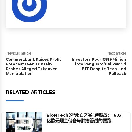
Previous article
Next article
Commerzbank Raises Profit
Investors Pour €819 Million
Forecast Even as BaFin
into Vanguard’s All-World
Probes Alleged Takeover
ETF Despite Tech-Led
Manipulation
Pullback
RELATED ARTICLES
BioNTech的“死亡之谷”跨越战：16.6
亿欧元现金储备与肿瘤管线的赛跑