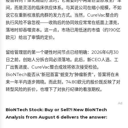
疫苗转向个体化癌症疗法时，它需要的不再是巨型原液生产车
间，而是灵活的临床供应体系。与其说公司在缩小规模，不如
说它在重新校准肌肉群的发力方式。当然，CureVac整合的
执行风险不容忽视——收购后的协同效应常常在纸面上漂亮，
落地时却吞噬资本。这一点，市场已用低迷的市值（约190亿
欧元）给出了审慎的定价。
留给管理层的第一个硬性时间节点已经明确：2026年6月30
日之前，创始人分拆合同必须落地。此后，新CEO人选、工
厂出售进度、CureVac整合成效将依次接受检验。
BioNTech能否从“新冠首富”蜕变为“肿瘤新贵”，答案将在未
来一年半内逐步揭晓。而此刻，74.80欧元的股价既反映了对
转型风险的折价，也埋下了对执行纪律的看涨期权。
Ad
BioNTech Stock: Buy or Sell?! New BioNTech
Analysis from August 6 delivers the answer: