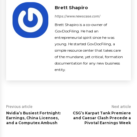
Brett Shapiro
https://www.newscase.com/
Brett Shapiro is a co-owner of
GovDocFiling. He had an
entrepreneurial spirit since he was
young. He started GovDocFiling, a
simple resource center that takes care
of the mundane, yet critical, formation
documentation for any new business
entity.
Previous article
Next article
Nvidia’s Busiest Fortnight:
CSG’s Karpat Tank Premiere
Earnings, China Licenses,
and Caesar Clash Precede a
and a Computex Ambush
Pivotal Earnings Week