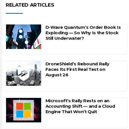
RELATED ARTICLES
D-Wave Quantum’s Order Book Is
Exploding — So Why Is the Stock
Still Underwater?
DroneShield’s Rebound Rally
Faces Its First Real Test on
August 26
Microsoft’s Rally Rests on an
Accounting Shift — and a Cloud
Engine That Won’t Quit