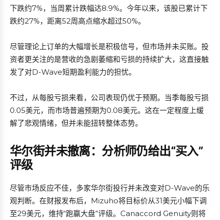
下跌约7%，当周累计跌幅达8.9%。今年以来，该股已累计下
跌约27%，距离52周高点缩水超过50%。
尽管理论上订单的大幅增长是积极信号，但市场并未买账。投
资者更关注的是营收的急剧萎缩和亏损的持续扩大，这直接触
发了对D-Wave短期盈利能力的担忧。
不过，从每股亏损来看，公司表现仍优于预期。当季每股亏损
0.05美元，而市场普遍预期为0.08美元。这在一定程度上缓
解了悲观情绪，但并未能扭转整体态势。
华尔街并未撤离：分析师仍给出“买入”
评级
尽管市场反应不佳，多家华尔街投行并未改变对D-Wave的乐
观判断。在财报发布后，Mizuho将目标价从31美元小幅下调
至29美元，维持“跑赢大盘”评级。Canaccord Genuity则将