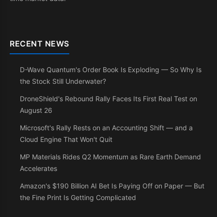
RECENT NEWS
D-Wave Quantum's Order Book Is Exploding — So Why Is
the Stock Still Underwater?
DroneShield's Rebound Rally Faces Its First Real Test on
August 26
Microsoft's Rally Rests on an Accounting Shift — and a
Cloud Engine That Won't Quit
MP Materials Rides Q2 Momentum as Rare Earth Demand
Accelerates
Amazon's $190 Billion AI Bet Is Paying Off on Paper — But
the Fine Print Is Getting Complicated