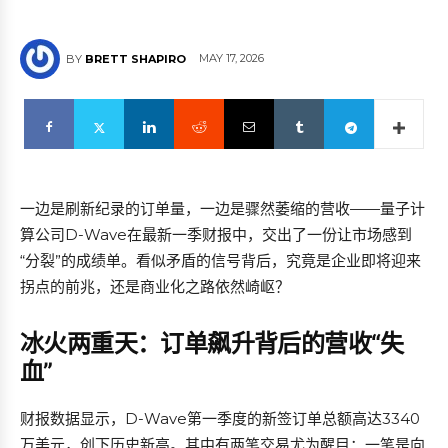
MAY 17, 2026
BY
BRETT SHAPIRO
一边是刷新纪录的订单量，一边是骤然萎缩的营收——量子计
算公司D-Wave在最新一季财报中，交出了一份让市场感到
“分裂”的成绩单。看似矛盾的信号背后，究竟是企业即将迎来
拐点的前兆，还是商业化之路依然崎岖？
冰火两重天：订单飙升背后的营收“失
血”
财报数据显示，D-Wave第一季度的新签订单总额高达3340
万美元，创下历史新高。其中有两笔交易尤为醒目：一笔是向