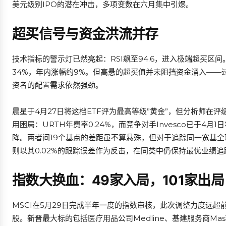
美元级别IPO的潜在冲击，多项变数在六月集中引爆。
超买信号与资金洪流并存
技术指标的警示灯已然亮起：RSI飙至94.6，进入极端超买区间
34%，年内涨幅约9%。但高悬的超买值并未阻挡资金涌入——过
资者的配置需求依然强劲。
晨星于4月27日将这档ETF评为最高等级”黄金”，但分析师在
用困局：URTH年费率0.24%，而竞争对手Invesco已于4月1日
降。两者间19个基点的差距虽不算悬殊，但对于追踪同一宽基全球
则以其0.02%的跟踪误差作为反击，在同类中仍保持最优业绩追
指数大换血：49家入局，101家出局
MSCI在5月29日完成半年一度的指数审核，此次调整力度远超前
股。新晋最大标的包括医疗用品公司Medline、基建服务商Mas