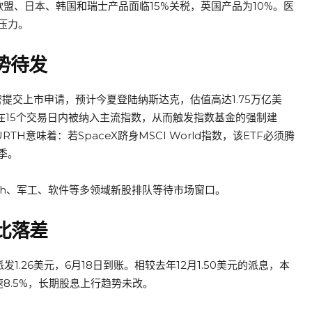
盟、日本、韩国和瑞士产品面临15%关税，英国产品为10%。医
压力。
蓄势待发
密提交上市申请，预计今夏登陆纳斯达克，估值高达1.75万亿美
可在15个交易日内被纳入主流指数，从而触发指数基金的强制建
意味着：若SpaceX跻身MSCI World指数，该ETF必须腾
季。
ntech、军工、软件等多领域新股排队等待市场窗口。
环比落差
1.26美元，6月18日到账。相较去年12月1.50美元的派息，本
速8.5%，长期股息上行趋势未改。