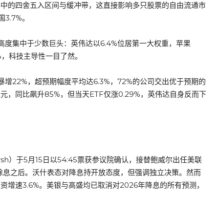
计算中的四舍五入区间与缓冲带，这直接影响多只股票的自由流通市
3.7%。
动高度集中于少数巨头：英伟达以6.4%位居第一大权重，苹果
6%，科技主导性一目了然。
暴增22%，超预期幅度平均达6.3%，72%的公司交出优于预期的
元，同比飙升85%，但当天ETF仅涨0.29%，英伟达自身反而下
rsh）于5月15日以54:45票获参议院确认，接替鲍威尔出任美联
TH除息之后。沃什表态对降息持开放态度，但强调独立决策。然而
资增速3.6%。美银与高盛均已取消对2026年降息的所有预测，