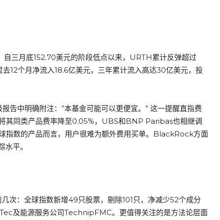
。自三月底152.70美元的阶段低点以来，URTH累计反弹超过
去12个月净流入18.6亿美元，三年累计流入高达30亿美元，投
评级报告中明确附注：”本基金可能可以更便宜。” 这一提醒直指费
将其同类产品费率降至0.05%，UBS和BNP Paribas也相继调
指数的产品而言，用户很难为额外费用买单。BlackRock方面
踪水平。
几次：全球指数新增49只股票，剔除101只，净减少52个成分
Tec及能源服务公司TechnipFMC。更值得关注的是方法论层面