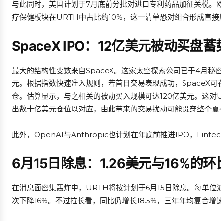
与此同时，美国计划于7月底前分批对进口专利药品加征关税。欧
疗保健板块在URTH中占比约10%，这一清单恐对组合形成直接
SpaceX IPO：12亿美元被动买盘
最大的结构性变数来自SpaceX。这家太空探索公司已于4月秘
元。根据指数快速准入规则，若首日交易表现成功，SpaceX
仓。估算显示，与之相关的被动买入规模可达120亿美元。这对URTH
出数十亿美元仓位以对应，由此带来的交易扰动可能贯穿整个夏
此外，OpenAI与Anthropic也计划在年底前推进IPO，Fi
6月15日除息：1.26美元与16%的
在消息面密集轰炸中，URTH将按计划于6月15日除息。每单位派发
次下降16%。不过拉长看，同比仍增长18.5%，三年年均复合增