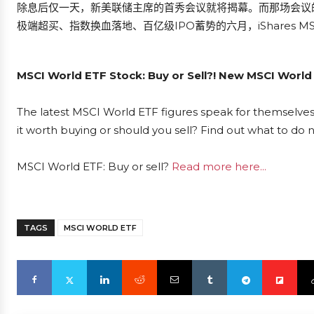
除息后仅一天，新美联储主席的首秀会议就将揭幕。而那场会议
极端超买、指数换血落地、百亿级IPO蓄势的六月，iShares M
MSCI World ETF Stock: Buy or Sell?! New MSCI World
The latest MSCI World ETF figures speak for themselves
it worth buying or should you sell? Find out what to do 
MSCI World ETF: Buy or sell?
Read more here...
TAGS
MSCI WORLD ETF