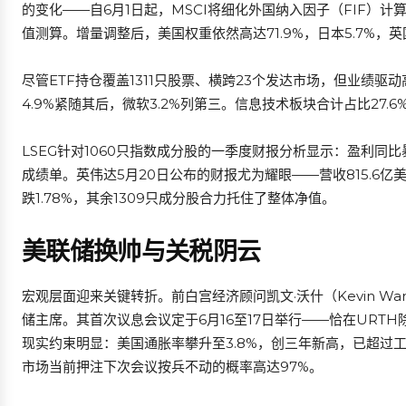
的变化——自6月1日起，MSCI将细化外国纳入因子（FIF）
值测算。增量调整后，美国权重依然高达71.9%，日本5.7%，英国
尽管ETF持仓覆盖1311只股票、横跨23个发达市场，但业绩驱
4.9%紧随其后，微软3.2%列第三。信息技术板块合计占比27.
LSEG针对1060只指数成分股的一季度财报分析显示：盈利同比
成绩单。英伟达5月20日公布的财报尤为耀眼——营收815.6亿美
跌1.78%，其余1309只成分股合力托住了整体净值。
美联储换帅与关税阴云
宏观层面迎来关键转折。前白宫经济顾问凯文·沃什（Kevin Wa
储主席。其首次议息会议定于6月16至17日举行——恰在UR
现实约束明显：美国通胀率攀升至3.8%，创三年新高，已超过工
市场当前押注下次会议按兵不动的概率高达97%。