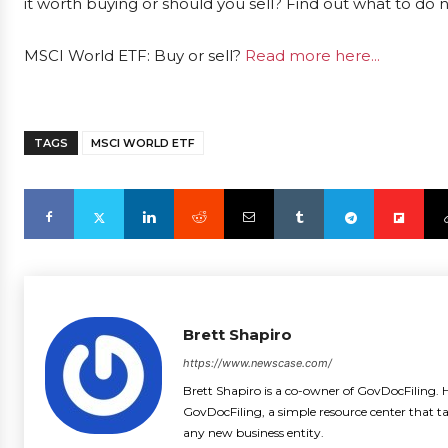
it worth buying or should you sell? Find out what to do 
MSCI World ETF: Buy or sell?
Read more here...
TAGS
MSCI WORLD ETF
Brett Shapiro
https://www.newscase.com/
Brett Shapiro is a co-owner of GovDocFiling. H
GovDocFiling, a simple resource center that t
any new business entity.