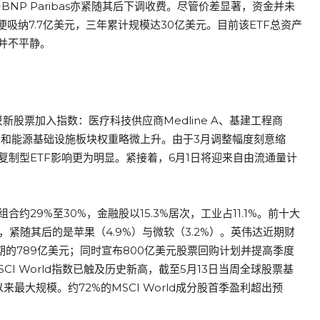
S与BNP Paribas亦紧随其后下调收费。尽管价差显著，资金并未
便吸纳7.7亿美元，三年累计规模达30亿美元。目前该ETF总资产
仓并不平静。
新股票加入指数：医疗科技供应商Medline A、基建工程商
、工业和能源基础设施板块权重略微上升。由于3月调整幅度刻意缩
复制型ETF影响更为明显。紧接着，6月1日将迎来自由流通量计
29%至30%，金融股以15.3%居次，工业占11.1%。前十大
一，紧随其后的是苹果（4.9%）与微软（3.2%）。英伟达近期财
期的789亿美元；同时宣布800亿美元股票回购计划并提高季度
CI World指数已触及历史新高，截至5月13日当周全球股票基
最大规模。约72%的MSCI World成分股首季盈利超出预