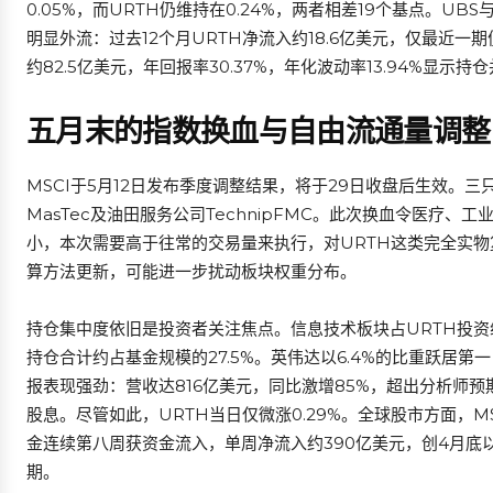
0.05%，而URTH仍维持在0.24%，两者相差19个基点。UB
明显外流：过去12个月URTH净流入约18.6亿美元，仅最近一期
约82.5亿美元，年回报率30.37%，年化波动率13.94%显示持
五月末的指数换血与自由流通量调整
MSCI于5月12日发布季度调整结果，将于29日收盘后生效。三只
MasTec及油田服务公司TechnipFMC。此次换血令医疗
小，本次需要高于往常的交易量来执行，对URTH这类完全实物
算方法更新，可能进一步扰动板块权重分布。
持仓集中度依旧是投资者关注焦点。信息技术板块占URTH投资组合约
持仓合计约占基金规模的27.5%。英伟达以6.4%的比重跃居第
报表现强劲：营收达816亿美元，同比激增85%，超出分析师预
股息。尽管如此，URTH当日仅微涨0.29%。全球股市方面，MS
金连续第八周获资金流入，单周净流入约390亿美元，创4月底以来
期。