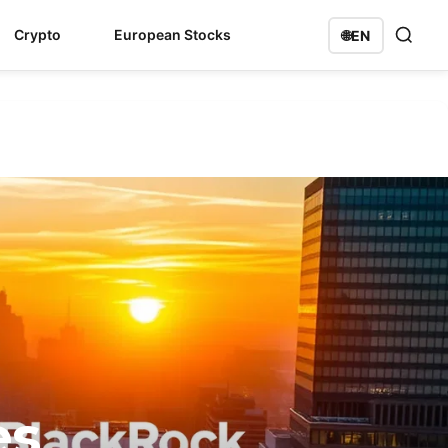
Crypto
European Stocks
🌐
EN
s