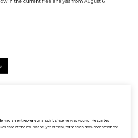
now in the current free analysis from August 6.
e had an entrepreneurial spirit since he was young. He started
akes care of the mundane, yet critical, formation documentation for