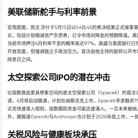
美联储新舵手与利率前景
宏观层面，凯文·沃什于5月15日以54比45的表决结果正式接
论，包括计划缩减资产负债表，已令市场对降息的预期降温。美国
当前市场押注6月利率不变的概率高达97%。高盛与美国银行已
开放态度，但强调独立于政治压力。首次由他主持的联邦公开市场
除息日之间。
太空探索公司IPO的潜在冲击
比指数换血更具想象空间的是太空探索公司（SpaceX）的首
请，6月将启动路演，计划在纳斯达克上市。SpaceX寻求融资7
达克快速准入规则，指数跟踪资金可能迅速涌入。一旦未来被纳入M
外，据报道OpenAI与Anthropic也计划于2026年底上
关税风险与健康板块承压