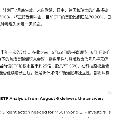
，计划于7月底生效。来自欧盟、日本、韩国和瑞士的产品将被
10%，将直接受到冲击。目前ETF的美股比例已达70.98%，日
会使这种地理失衡进一步加剧。
系半年一次的分红。在此之前，5月29日的指数调整与6月1日的自
什治下的首场美联储议息会议。指数事件与货币政策信号几乎无缝
夏天。当前该ETF加权市盈率约25倍，股息率1.53%，在科技股权重偏
能否延续增长曲线，还是沃什如何平衡通胀与独立性，都将深刻
Ad
 ETF Analysis from August 6 delivers the answer:
: Urgent action needed for MSCI World ETF investors. Is