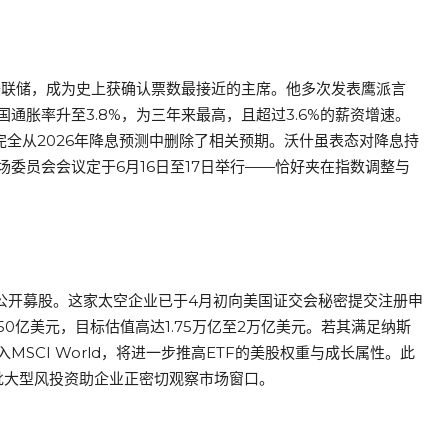
掌美联储，成为史上获确认票数最接近的主席。他多次发表鹰派言
通胀率升至3.8%，为三年来最高，且超过3.6%的薪资增速。
完全从2026年降息预测中删除了相关预期。沃什虽表态对降息持
委员会会议定于6月16日至17日举行——恰好夹在指数调整与
次公开募股。这家太空企业已于4月初向美国证交会秘密提交注册申
50亿美元，目标估值高达1.75万亿至2万亿美元。若其满足纳斯
SCI World，将进一步推高ETF的美股权重与成长属性。此
市，一批大型风投资助企业正密切观察市场窗口。