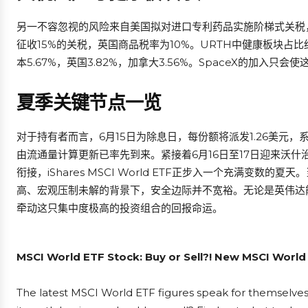
另一不容忽视的风险来自美国拟对进口专利药品实施阶梯式关税
征收15%的关税，英国商品税率为10%。URTH中健康板块占比约
本5.67%，英国3.82%，加拿大3.56%。SpaceX的加入只
夏季关键节点一览
对于持有者而言，6月15日为除息日，每份额将派发1.26美元，
由流通量计算更新已率先到来。紧接着6月16日至17日迎来沃
衔接，iShares MSCI World ETF正步入一个充满变数的
高、宏观压制未解的背景下，安全边际并不宽裕。无论是英伟达
牵动这只集中度极高的投资组合的回报命运。
MSCI World ETF Stock: Buy or Sell?! New MSCI World
The latest MSCI World ETF figures speak for themselves