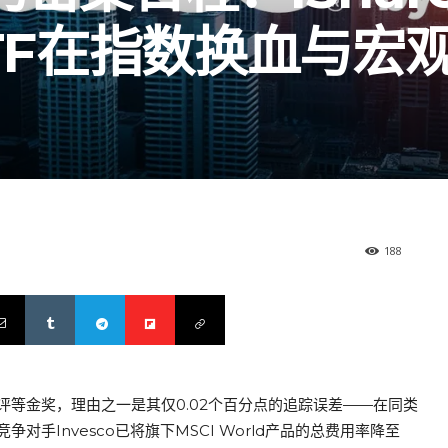
d ETF在指数换血与宏
188
TH）最高评等金奖，理由之一是其仅0.02个百分点的追踪误差——在同类
手Invesco已将旗下MSCI World产品的总费用率降至