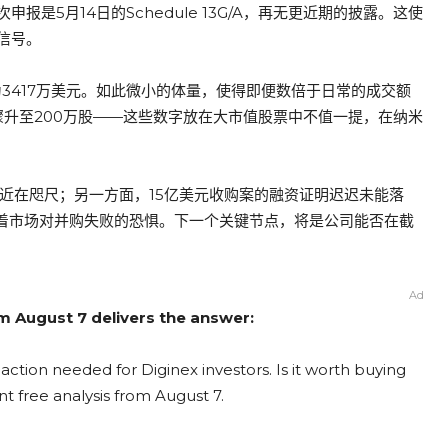
是5月14日的Schedule 13G/A，再无更近期的披露。这使
信号。
业价值仅为3417万美元。如此微小的体量，使得即便数倍于日常的成交额
骤升至200万股——这些数字放在大市值股票中不值一提，在纳米
底线近在咫尺；另一方面，15亿美元收购案的融资证明迟迟未能落
载着市场对并购失败的恐惧。下一个关键节点，将是公司能否在截
Ad
om August 7 delivers the answer:
action needed for Diginex investors. Is it worth buying
nt free analysis from August 7.