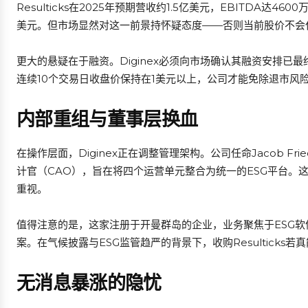
Resulticks在2025年预期营收约1.5亿美元，EBITDA达46
美元。但市场显然对这一前景持怀疑态度——否则当前股价不会仅
更大的悬疑在于融资。Diginex必须向市场确认其融资安排
连续10个交易日收盘价保持在1美元以上，公司才能免除退市风险
内部重组与董事层换血
在操作层面，Diginex正在调整管理架构。公司任命Jacob Frie
计官（CAO），旨在将四个运营单元整合为统一的ESG平台。
重视。
值得注意的是，这家注册于开曼群岛的企业，业务聚焦于ESG软件
案。在气候披露与ESG监管趋严的背景下，收购Resultick
无消息暴涨的隐忧