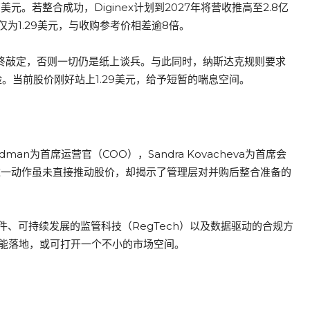
00万美元。若整合成功，Diginex计划到2027年将营收推高至2.8亿
为1.29美元，与收购参考价相差逾8倍。
已最终敲定，否则一切仍是纸上谈兵。与此同时，纳斯达克规则要求
。当前股价刚好站上1.29美元，给予短暂的喘息空间。
dman为首席运营官（COO），Sandra Kovacheva为首席会
这一动作虽未直接推动股价，却揭示了管理层对并购后整合准备的
、可持续发展的监管科技（RegTech）以及数据驱动的合规方
s若真能落地，或可打开一个不小的市场空间。