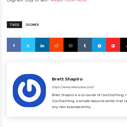
TAGS
DIGINEX
Brett Shapiro
https://www.newscase.com/
Brett Shapiro is a co-owner of GovDocFiling. H
GovDocFiling, a simple resource center that t
any new business entity.