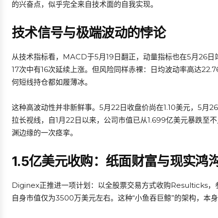
的兴奋点，似乎完全来自技术面的自我实现。
技术信号与极端波动的悖论
从技术指标看，MACD于5月19日翻正，动量指标也在5月26日
17次中有16次延续上涨。但风险同样赤裸：日均波动率高达22.7
何短线持仓都如履薄冰。
这种高波动性并非新鲜事。5月22日收盘价尚在1.10美元，5月26
拉长视线，自1月22日以来，公司市值已从1.699亿美元暴跌至不
渊边缘的一次痉挛。
1.5亿美元收购：纸面财富与现实鸿
Diginex正推进一项计划：以全股票交易方式收购Resulticks
自身市值仅为3500万美元左右。这种“小鱼吞巨鲸”的架构，本