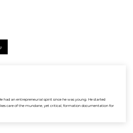
e had an entrepreneurial spirit since he was young. He started
akes care of the mundane, yet critical, formation documentation for