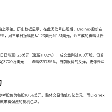
站上零轴。历史数据显示，在此类信号出现后，Diginex股价在
6%，周三单日振幅便从1.23美元到1.51美元，近三成的震幅让任
日已涨至1.23美元（涨幅11.82%），成交量刚过100万股。但若
足3700万美元——跌幅达97.55%。当前股价的反弹，更像是深
沟
，参考股价为每股10.56美元，整体交易估值15亿美元。而Diginex
身就带着强烈的投机色彩。