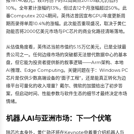
报181.40欧元，较5月创下的52周高点201.05欧元仍低约
10%。全年累计涨幅约13%，但过去12个月涨幅超过50%。此
番Computex 2024期间，英伟达曾因宣布GPU年度更新周
期而录得单周10.4%的涨幅。此次能否重现盛况，取决于黄仁
勋能否将2000亿美元市场与PC芯片的商业化路径清晰落地。
从估值角度看，英伟达当前市值约5.15万亿美元，已是全球最
贵公司之一。任何边缘市场的突破都无法替代数据中心的基本
盘，但它能为投资者提供新的叙事逻辑——Arm架构、本地
AI推理、Edge Computing。关键问题在于：Windows PC
芯片是仅供少数高端设备的“面子工程”，还是能真正转化为边
缘平台可量化的收入增量？戴尔、微软的加盟给出了初步答
案，但启动时间、性能参数与软件生态的细节才最终决定市场
情绪。
机器人AI与亚洲市场：下一个伏笔
除芯片本身外，黄仁勋还将在Keynote中着重介绍机器人与