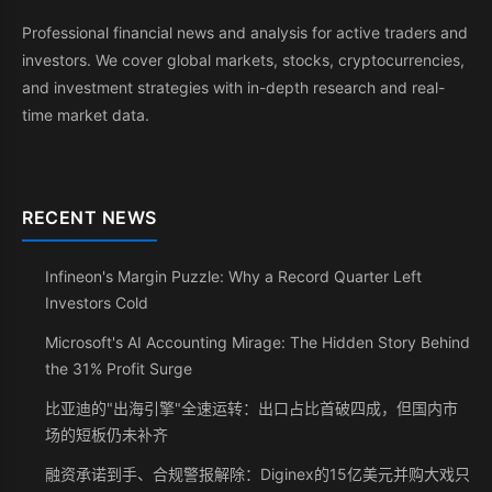
Professional financial news and analysis for active traders and
investors. We cover global markets, stocks, cryptocurrencies,
and investment strategies with in-depth research and real-
time market data.
RECENT NEWS
Infineon's Margin Puzzle: Why a Record Quarter Left
Investors Cold
Microsoft's AI Accounting Mirage: The Hidden Story Behind
the 31% Profit Surge
比亚迪的"出海引擎"全速运转：出口占比首破四成，但国内市
场的短板仍未补齐
融资承诺到手、合规警报解除：Diginex的15亿美元并购大戏只