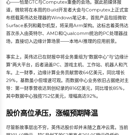
心——恰是GTC与Computex重叠的会场。据此前媒体报
道，微软将在本周的Build开发者大会与Computex上正式宣
布搭载英伟达处理器的Windows笔记本，首批产品包括微软
Surface系列和戴尔机型，将采用Arm架构。这标志着英伟达
首次杀入由英特尔、AMD和Qualcomm统治的PC处理器战
场，直接切入边缘计算场景——本地AI推理的应用前景。
事实上，英伟达已在财报中将业务重组为“数据中心”与“边缘计
算”两大平台，后者涵盖PC、游戏主机、工作站、机器人和汽
车。上一财季，边缘计算业务贡献营收64亿美元，同比增长
29%，基数虽小但增速可观。而数据中心业务依旧占据绝对主
导：第一财季营收达到创纪录的816亿美元，同比增长85%，
其中数据中心独揽752亿美元，增幅高达92%。
股价高位承压，涨幅预期降温
尽管新故事层出不穷，英伟达股价却并未随之直冲云霄。当前