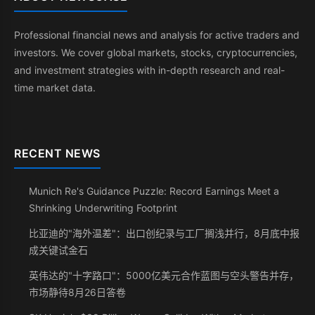
Professional financial news and analysis for active traders and
investors. We cover global markets, stocks, cryptocurrencies,
and investment strategies with in-depth research and real-
time market data.
RECENT NEWS
Munich Re's Guidance Puzzle: Record Earnings Meet a
Shrinking Underwriting Footprint
比亚迪的"海外温差"：出口创纪录与工厂搁浅并行，8月底中报
成关键试金石
英伟达的"十字路口"：5000亿美元合作蓝图与空头警告并存，
市场静待8月26日答卷