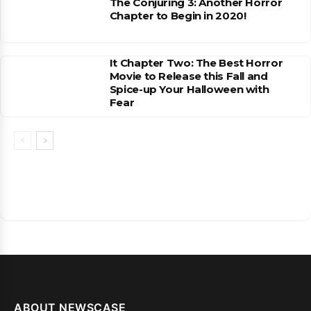
The Conjuring 3: Another Horror
Chapter to Begin in 2020!
It Chapter Two: The Best Horror
Movie to Release this Fall and
Spice-up Your Halloween with
Fear
ABOUT NEWSCASE