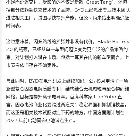
不足而延迟交付，受影响的不仅是新款 “Great Tang”，还包
括部分依赖超快充技术的子品牌。BYD已经派出专业技术团队
进驻相关工厂，试图尽快提升产能，但公司尚未给出明确追赶
时间表。
这也意味着，闪充路线的扩张并非没有代价。Blade Battery
2.0 的瓶颈，已经从单一车型问题演变为更广泛的产品策略约
束。对计划打入潜在市场、包括土耳其在内的新车型而言，上
市节奏依旧存在不确定性。
与此同时，BYD在电池研发上继续加码。公司5月申请了一项
新型复合固态电解质膜专利，结构结合无机颗粒与聚合物纤维
网络，目标是提升离子电导率。首席科学家 Lian Yubo 直
言，固态电池商业化要跨过两道关：稳定界面和抑制锂枝晶，
而这正是相关技术试图对症下药的地方。中国方面则计划在
2027 年前启动固态电池试点生产。