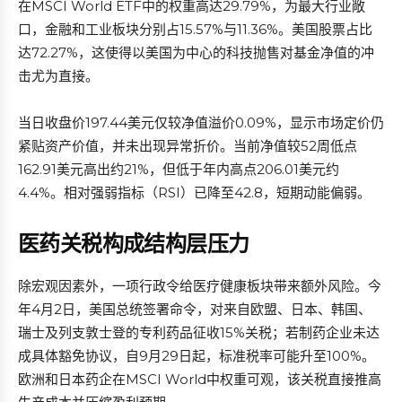
在MSCI World ETF中的权重高达29.79%，为最大行业敞
口，金融和工业板块分别占15.57%与11.36%。美国股票占比
达72.27%，这使得以美国为中心的科技抛售对基金净值的冲
击尤为直接。
当日收盘价197.44美元仅较净值溢价0.09%，显示市场定价仍
紧贴资产价值，并未出现异常折价。当前净值较52周低点
162.91美元高出约21%，但低于年内高点206.01美元约
4.4%。相对强弱指标（RSI）已降至42.8，短期动能偏弱。
医药关税构成结构层压力
除宏观因素外，一项行政令给医疗健康板块带来额外风险。今
年4月2日，美国总统签署命令，对来自欧盟、日本、韩国、
瑞士及列支敦士登的专利药品征收15%关税；若制药企业未达
成具体豁免协议，自9月29日起，标准税率可能升至100%。
欧洲和日本药企在MSCI World中权重可观，该关税直接推高