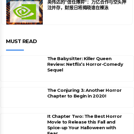
英伟达的”信任博弈”：万亿合作与空头押
注并存，财报日将揭晓谁在裸泳
MUST READ
The Babysitter: Killer Queen
Review: Netflix’s Horror-Comedy
Sequel
The Conjuring 3: Another Horror
Chapter to Begin in 2020!
It Chapter Two: The Best Horror
Movie to Release this Fall and
Spice-up Your Halloween with
Fear