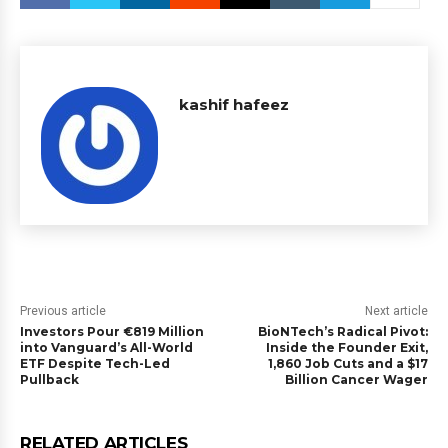
kashif hafeez
Previous article
Next article
Investors Pour €819 Million
BioNTech’s Radical Pivot:
into Vanguard’s All-World
Inside the Founder Exit,
ETF Despite Tech-Led
1,860 Job Cuts and a $17
Pullback
Billion Cancer Wager
RELATED ARTICLES