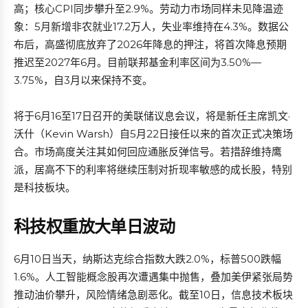
高；核心CPI同步攀升至2.9%。劳动力市场同样未见降温迹
象：5月新增非农就业17.2万人，失业率维持在4.3%。数据公
布后，高盛彻底放弃了2026年降息的押注，将首次降息预期
推迟至2027年6月。目前联邦基金利率区间为3.50%—
3.75%，自3月以来保持不变。
将于6月16至17日召开的美联储议息会议，将是新任主席凯文·
沃什（Kevin Warsh）自5月22日接任以来的首次正式决策场
合。市场高度关注其如何回应通胀反弹信号。若措辞维持鹰
派，居高不下的利率将继续压制对折现率敏感的成长股，特别
是科技板块。
科技权重放大单日波动
6月10日当天，纳斯达克综合指数大跌2.0%，标普500跌幅
1.6%。人工智能概念股再次遭遇集中抛售，叠加美伊紧张局势
推动油价攀升，风险情绪急剧恶化。截至10日，信息技术板块