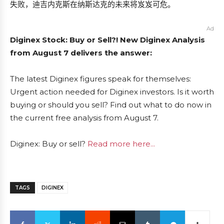
失败，迪吉内克斯在纳斯达克的未来将岌岌可危。
Ad
Diginex Stock: Buy or Sell?! New Diginex Analysis
from August 7 delivers the answer:
The latest Diginex figures speak for themselves:
Urgent action needed for Diginex investors. Is it worth
buying or should you sell? Find out what to do now in
the current free analysis from August 7.
Diginex: Buy or sell?
Read more here...
TAGS
DIGINEX