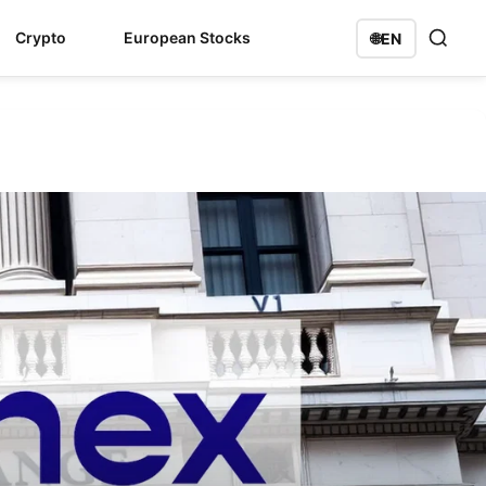
Crypto
European Stocks
🌐
EN