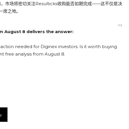
市场将密切关注Resulticks收购能否如期完成——这不仅是决
一席之地。
Ad
om August 8 delivers the answer:
action needed for Diginex investors. Is it worth buying
nt free analysis from August 8.