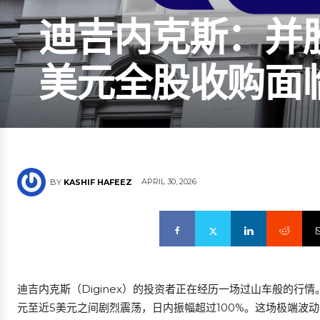
迪吉内克斯：并股
美元全股收购面
APRIL 30, 2026
BY
KASHIF HAFEEZ
迪吉内克斯（Diginex）的投资者正在经历一场过山车般的行
元至近5美元之间剧烈震荡，日内振幅超过100%。这场极端波动