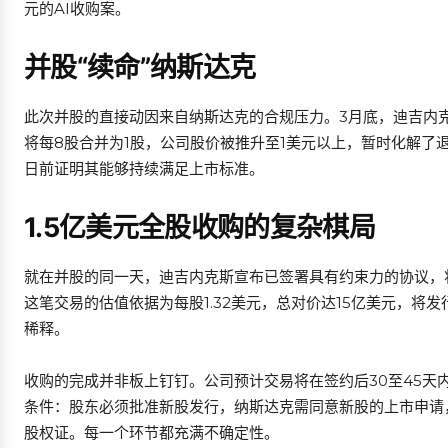
元的AI收购案。
并股“续命”纳斯达克
此次并股的直接动因来自纳斯达克的合规压力。3月底，迪吉内克
将每8股合并为1股，公司股价被推升至1美元以上，暂时化解了退
日前证明其能够持续满足上市标准。
1.5亿美元全股收购的复杂棋局
就在并股的同一天，迪吉内克斯宣布已签署具有约束力的协议，将以全股票
这笔交易的估值依据为每股1.32美元，总对价达15亿美元，将发
稀释。
收购的完成并非板上钉钉。公司预计交易将在签约后30至45天
条件：股东必须批准新股发行，纳斯达克需同意新股的上市申请
股权证。每一个环节都充满不确定性。