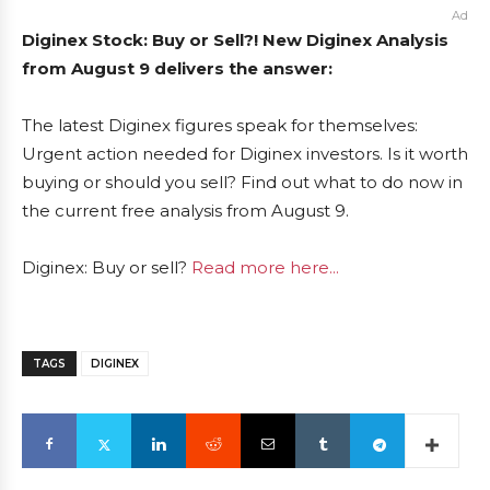
Ad
Diginex Stock: Buy or Sell?! New Diginex Analysis
from August 9 delivers the answer:
The latest Diginex figures speak for themselves:
Urgent action needed for Diginex investors. Is it worth
buying or should you sell? Find out what to do now in
the current free analysis from August 9.
Diginex: Buy or sell?
Read more here...
TAGS
DIGINEX