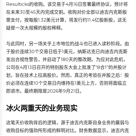
Resulticks的收购。该交易于4月16日签署最终协议，预计将
在未来30至45天内完成交割。收购对价全部以迪吉内克斯股
票支付，按每股1.32美元计算，将发行约11.4亿股新股，这无
疑是一次大规模的股权稀释。
与此同时，另一场关乎上市地位的战斗也已进入读秒阶段。由
于股价连续30个交易日低于1美元，纳斯达克已向迪吉内克斯
发出合规性警告，并启动了180天的整改期。为应对此危机，
公司在4月13日召开的特别股东大会上批准了“8合1”的并股计
划，旨在技术上拉高股价。然而，真正的考验在并股之后：股
价必须在连续10个交易日内维持在1美元上方，否则将面临立
即退市。最终期限是2026年9月21日。
冰火两重天的业务现实
这笔天价收购背后的逻辑，源于迪吉内克斯自身业务的羸弱与
收购目标的强劲所形成的鲜明对比。财务数据显示，迪吉内克