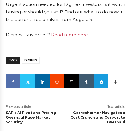
Urgent action needed for Diginex investors. Is it worth
buying or should you sell? Find out what to do now in
the current free analysis from August 9.
Diginex: Buy or sell?
Read more here...
TAGS
DIGINEX
Previous article
Next article
SAP’s AI Pivot and Pricing
Gerresheimer Navigates a
Overhaul Face Market
Cost Crunch and Corporate
Scrutiny
Overhaul