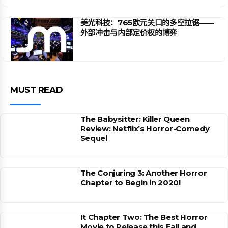
美光科技：765欧元关口的多空拉锯——
外部冲击与内部定价权的博弈
MUST READ
The Babysitter: Killer Queen
Review: Netflix’s Horror-Comedy
Sequel
The Conjuring 3: Another Horror
Chapter to Begin in 2020!
It Chapter Two: The Best Horror
Movie to Release this Fall and