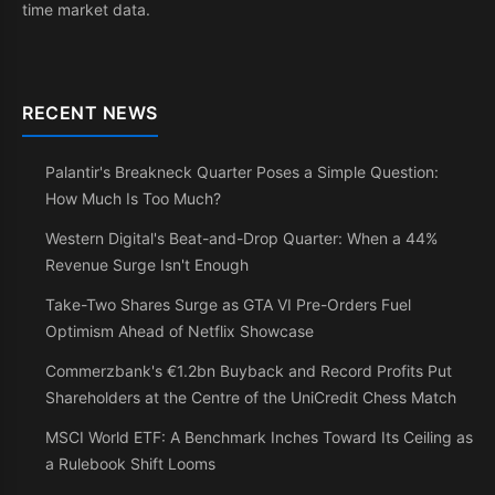
time market data.
RECENT NEWS
Palantir's Breakneck Quarter Poses a Simple Question:
How Much Is Too Much?
Western Digital's Beat-and-Drop Quarter: When a 44%
Revenue Surge Isn't Enough
Take-Two Shares Surge as GTA VI Pre-Orders Fuel
Optimism Ahead of Netflix Showcase
Commerzbank's €1.2bn Buyback and Record Profits Put
Shareholders at the Centre of the UniCredit Chess Match
MSCI World ETF: A Benchmark Inches Toward Its Ceiling as
a Rulebook Shift Looms