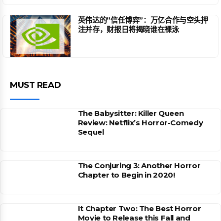
英伟达的”信任博弈”：万亿合作与空头押
注并存，财报日将揭晓谁在裸泳
MUST READ
The Babysitter: Killer Queen
Review: Netflix’s Horror-Comedy
Sequel
The Conjuring 3: Another Horror
Chapter to Begin in 2020!
It Chapter Two: The Best Horror
Movie to Release this Fall and