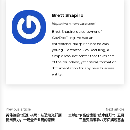
Brett Shapiro
https://www.newscase.com/
Brett Shapiro is a co-owner of
GovDocFiling. He had an
entrepreneurial spirit since he was
young. He started GovDocFiling, a
simple resource center that takes care
of the mundane, yet critical, formation
documentation for any new business
entity.
Previous article
Next article
英伟达的”光速”棋局：从玻璃光纤到
全球ETF高位惊现”技术红灯”：五月
德州算力，一场全产业链的豪赌
三重变局考验八万亿旗舰基金