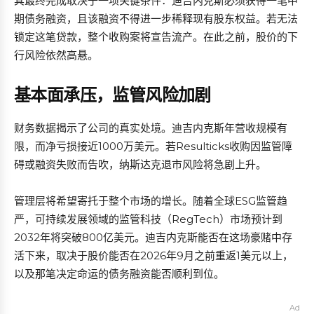
其最终完成取决于一项关键条件：迪吉内克斯必须获得一笔中
期债务融资，且该融资不得进一步稀释现有股东权益。若无法
锁定这笔贷款，整个收购案将宣告流产。在此之前，股价的下
行风险依然高悬。
基本面承压，监管风险加剧
财务数据揭示了公司的真实处境。迪吉内克斯年营收规模有
限，而净亏损接近1000万美元。若Resulticks收购因监管障
碍或融资失败而告吹，纳斯达克退市风险将急剧上升。
管理层将希望寄托于整个市场的增长。随着全球ESG监管趋
严，可持续发展领域的监管科技（RegTech）市场预计到
2032年将突破800亿美元。迪吉内克斯能否在这场豪赌中存
活下来，取决于股价能否在2026年9月之前重返1美元以上，
以及那笔决定命运的债务融资能否顺利到位。
Ad