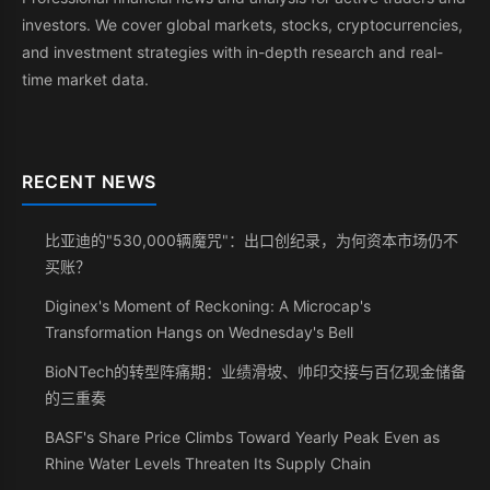
investors. We cover global markets, stocks, cryptocurrencies,
and investment strategies with in-depth research and real-
time market data.
RECENT NEWS
比亚迪的"530,000辆魔咒"：出口创纪录，为何资本市场仍不
买账？
Diginex's Moment of Reckoning: A Microcap's
Transformation Hangs on Wednesday's Bell
BioNTech的转型阵痛期：业绩滑坡、帅印交接与百亿现金储备
的三重奏
BASF's Share Price Climbs Toward Yearly Peak Even as
Rhine Water Levels Threaten Its Supply Chain