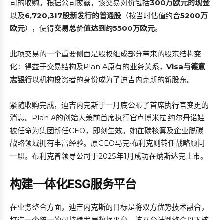
司的收购。根据公司披露，该交易对价包括
300万欧元的现金
以及
6,720,317股新发行的普通股
（按当时估值约合
5200万
欧元
），使得
交易总价值达到约5500万欧元
。
此项交易的一个重要侧面是股权组成部分带来的股东结构变
化：得益于交易结构及Plan A原有的业务关系，
Visa与德意
志银行
以机构投资者的身份成为了迪吉内克斯的新股东。
紧随收购完成，迪吉内克斯于一月底公布了首席执行官变更的
消息。Plan A的创始人兼前首席执行官卢博米拉·约尔丹诺娃
被任命为集团新任CEO，即刻生效。她在碳核算及企业脱碳
战略领域拥有丰富经验。原CEO马克·布利克则转任战略顾问
一职。布利克曾领导公司于2025年1月成功在纳斯达克上市。
构建一体化ESG服务平台
在业务整合方面，迪吉内克斯的目标是将双方优势技术融合，
打造一个统一的可持续发展数据平台。该平台计划整合以下核