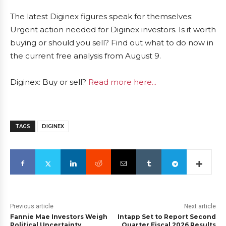
The latest Diginex figures speak for themselves:
Urgent action needed for Diginex investors. Is it worth
buying or should you sell? Find out what to do now in
the current free analysis from August 9.
Diginex: Buy or sell?
Read more here...
TAGS
DIGINEX
Previous article
Next article
Fannie Mae Investors Weigh
Intapp Set to Report Second
Political Uncertainty
Quarter Fiscal 2026 Results