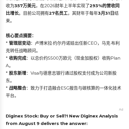
收为
357万美元
，在2026财年上半年实现了
293%的营收同
比增长
。目前公司拥有
27名员工
，其财年于每年
3月31日
结
束。
核心要点摘要：
*
管理层变动
：卢博米拉·约尔丹诺娃出任新CEO，马克·布利
克转任战略顾问。
*
收购完成
：以总价约5500万欧元（现金加股权）收购Plan
A。
*
股东新增
：Visa与德意志银行通过股权支付成为公司新股
东。
*
战略整合
：致力于打造融合ESG报告与碳核算的一体化技术
平台。
Ad
Diginex Stock: Buy or Sell?! New Diginex Analysis
from August 9 delivers the answer: