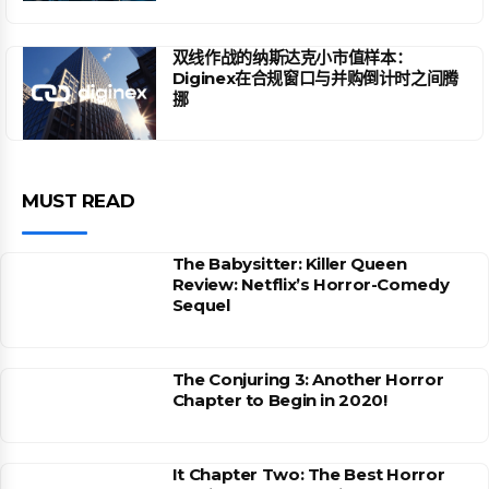
双线作战的纳斯达克小市值样本：
Diginex在合规窗口与并购倒计时之间腾
挪
MUST READ
The Babysitter: Killer Queen
Review: Netflix’s Horror-Comedy
Sequel
The Conjuring 3: Another Horror
Chapter to Begin in 2020!
It Chapter Two: The Best Horror