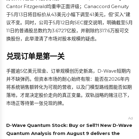
Cantor Fitzgerald均重申正面评级；Canaccord Genuity
于5月13日将目标价从43美元小幅下调至41美元，但“买入”建
议不变。同时，公司于5月12日向SEC提交说明，明确截至5月
11日的普通股总数约为3.6727亿股，并剔除约317.6万股可交
换股份，此举澄清了市场对股本规模的疑虑。
兑现订单是第一关
手握逾5亿美元现金、订单规模创历史新高，D-Wave短期内
并不缺弹药。但资本市场的耐心始终有限：能否在2026年内
将系统销售额转化为可观的营收，以及门模型路线图能否如期
落地，才是决定股价走向的真正变量。双轨战略的赌注已下，
市场正等待第一张兑现的牌。
Ad
D-Wave Quantum Stock: Buy or Sell?! New D-Wave
Quantum Analysis from August 9 delivers the