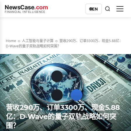
NewsCase
.com
🌐
EN
FINANCIAL INTELLIGENCE
Home
人工智能与量子计算
营收290万、订单3300万、现金5.88亿：
D-Wave的量子双轨战略如何突围？
营收290万、订单3300万、现金5.88
亿：D-Wave的量子双轨战略如何突
围？