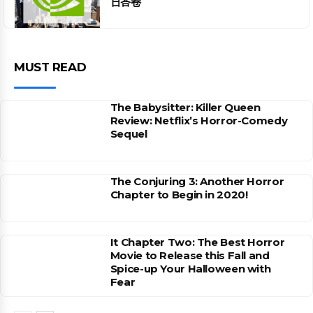
日答卷
MUST READ
The Babysitter: Killer Queen
Review: Netflix’s Horror-Comedy
Sequel
The Conjuring 3: Another Horror
Chapter to Begin in 2020!
It Chapter Two: The Best Horror
Movie to Release this Fall and
Spice-up Your Halloween with
Fear