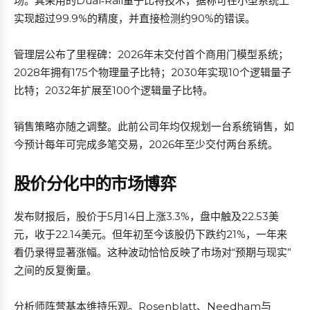
场。其采用的Dual‑Rail量子比特技术，据称可在小型系统上
实现超过99.9%的精度，并直接检测约90%的错误。
管理层公布了里程碑：2026年末交付首个商用门模型系统；
2028年拥有175个物理量子比特；2030年实现10个逻辑量子
比特；2032年扩展至100个逻辑量子比特。
销售策略亦随之调整。此前公司年均仅规划一台系统销售，如
今预计每年可完成多笔交易，2026年至少交付两台系统。
股价分化中的市场博弈
发布财报后，股价于5月14日上涨3.3%，盘中触及22.53美
元，收于22.14美元。但年初至今该股仍下跌约21%，一年来
看仍录得显著涨幅。这种波动恰恰反映了市场对“预期与现实”
之间的反复衡量。
分析师阵营基本维持乐观。Rosenblatt、Needham与