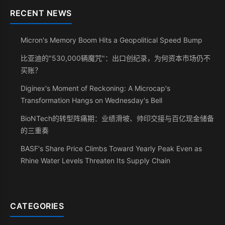
RECENT NEWS
Micron's Memory Boom Hits a Geopolitical Speed Bump
比亚迪的"530,000辆魔咒"：出口创纪录，为何资本市场仍不
买账？
Diginex's Moment of Reckoning: A Microcap's
Transformation Hangs on Wednesday's Bell
BioNTech的转型阵痛期：业绩滑坡、帅印交接与百亿现金储备
的三重奏
BASF's Share Price Climbs Toward Yearly Peak Even as
Rhine Water Levels Threaten Its Supply Chain
CATEGORIES