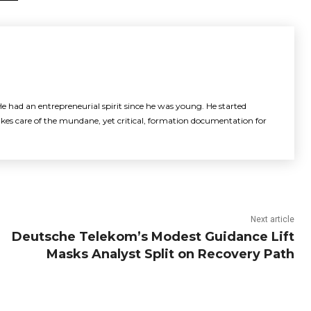
e had an entrepreneurial spirit since he was young. He started
akes care of the mundane, yet critical, formation documentation for
Next article
Deutsche Telekom’s Modest Guidance Lift
Masks Analyst Split on Recovery Path