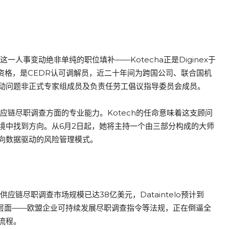
响官。这一人事变动绝非单纯的职位填补——Kotecha正是Diginex于
英国律师资格，是CEDR认可调解员，近二十年间为跨国公司、联合国机
动问题非正式专家组成员及负责任劳工倡议指导委员会成员。
在人权与供应链尽职调查方面的专业能力。Kotech的任命意味着这支顾问
境中找到方向。从6月2日起，她将主持一个由三部分构成的大师
向数据驱动的风险管理模式。
供应链尽职调查市场规模已达38亿美元，Dataintelo预计到
管层面——欧盟企业可持续发展尽职调查指令等法规，正在倒逼全
流程。