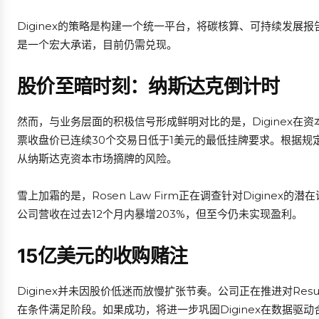
Diginex的策略是构建一个统一平台，将碳核算、可持续发
是一个宏大承诺，目前仍需兑现。
股价至暗时刻：纳斯达克倒计时
然而，与业务层面的积极信号形成鲜明对比的是，Diginex在
票收盘价已连续30个交易日低于1美元的最低挂牌要求。根据规定，
从纳斯达克资本市场摘牌的风险。
雪上加霜的是，Rosen Law Firm正在调查针对Digin
公司营收在过去12个月内暴增203%，但至今仍未实现盈利。
15亿美元的收购赌注
Diginex并未因股价低迷而放慢扩张节奏。公司正在推进对Res
在条件满足阶段。如果成功，将进一步巩固Diginex在数据驱