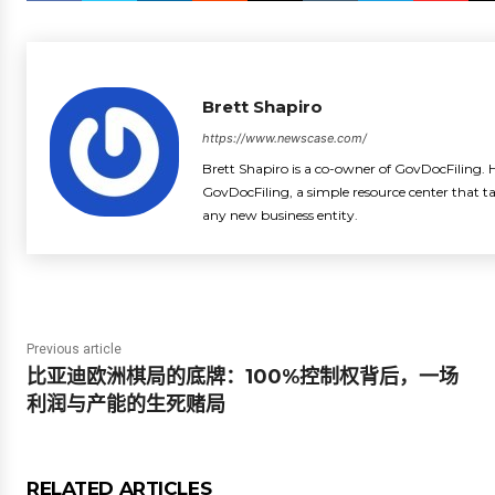
Brett Shapiro
https://www.newscase.com/
Brett Shapiro is a co-owner of GovDocFiling. H
GovDocFiling, a simple resource center that t
any new business entity.
Previous article
比亚迪欧洲棋局的底牌：100%控制权背后，一场
利润与产能的生死赌局
RELATED ARTICLES