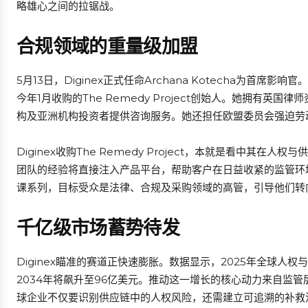
略雄心之间的拉锯战。
合规领域的重量级加盟
5月13日，Diginex正式任命Archana Kotecha为首席影
今年1月收购的The Remedy Project创始人。她拥有
构及亚洲机构投资者提供咨询服务。她还担任欧盟委员会强迫劳
Diginex收购The Remedy Project，本就是看中其
团队的经验将直接注入产品平台，帮助客户在日益收紧的监管环
课系列，目标受众是法律、合规及采购领域的高管，引导他们转
千亿级市场蓄势待发
Diginex瞄准的赛道正快速膨胀。数据显示，2025年全球人权与
2034年将飙升至96亿美元。推动这一增长的核心动力来自监
球企业不仅要识别供应链中的人权风险，还需建立可追溯的补救