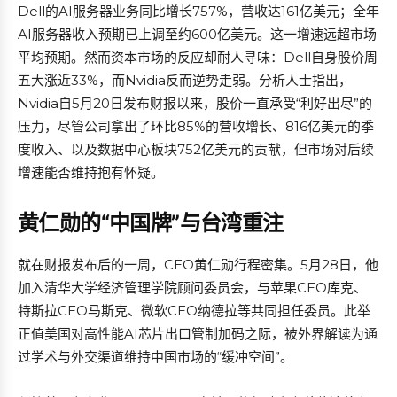
Dell的AI服务器业务同比增长757%，营收达161亿美元；全年
AI服务器收入预期已上调至约600亿美元。这一增速远超市场
平均预期。然而资本市场的反应却耐人寻味：Dell自身股价周
五大涨近33%，而Nvidia反而逆势走弱。分析人士指出，
Nvidia自5月20日发布财报以来，股价一直承受“利好出尽”的
压力，尽管公司拿出了环比85%的营收增长、816亿美元的季
度收入、以及数据中心板块752亿美元的贡献，但市场对后续
增速能否维持抱有怀疑。
黄仁勋的“中国牌”与台湾重注
就在财报发布后的一周，CEO黄仁勋行程密集。5月28日，他
加入清华大学经济管理学院顾问委员会，与苹果CEO库克、
特斯拉CEO马斯克、微软CEO纳德拉等共同担任委员。此举
正值美国对高性能AI芯片出口管制加码之际，被外界解读为通
过学术与外交渠道维持中国市场的“缓冲空间”。