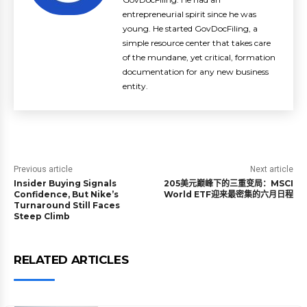
entrepreneurial spirit since he was
young. He started GovDocFiling, a
simple resource center that takes care
of the mundane, yet critical, formation
documentation for any new business
entity.
Previous article
Next article
Insider Buying Signals
205美元巅峰下的三重变局：MSCI
Confidence, But Nike’s
World ETF迎来最密集的六月日程
Turnaround Still Faces
Steep Climb
RELATED ARTICLES