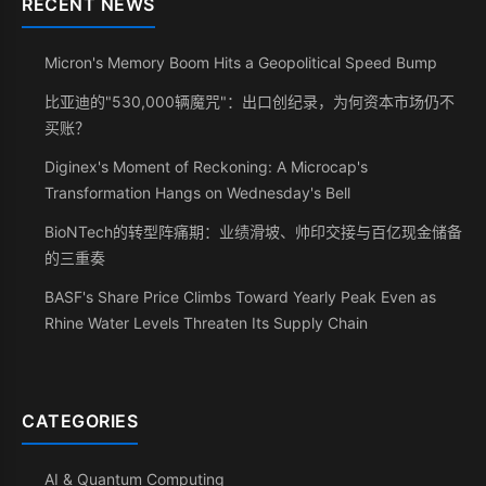
RECENT NEWS
Micron's Memory Boom Hits a Geopolitical Speed Bump
比亚迪的"530,000辆魔咒"：出口创纪录，为何资本市场仍不
买账？
Diginex's Moment of Reckoning: A Microcap's
Transformation Hangs on Wednesday's Bell
BioNTech的转型阵痛期：业绩滑坡、帅印交接与百亿现金储备
的三重奏
BASF's Share Price Climbs Toward Yearly Peak Even as
Rhine Water Levels Threaten Its Supply Chain
CATEGORIES
AI & Quantum Computing