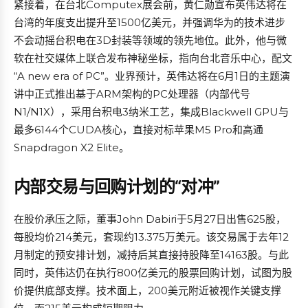
紧接着，在台北Computex展会前，黄仁勋宣布英伟达将在
台湾的年度支出提升至1500亿美元，并强调华为的技术进步
不会动摇台积电在3D封装等领域的领先地位。此外，他与微
软在社交媒体上联合发布神秘坐标，指向台北音乐中心，配文
“A new era of PC”。业界预计，英伟达将在6月1日的主题演
讲中正式推出基于ARM架构的PC处理器（内部代号
N1/N1X），采用台积电3纳米工艺，集成Blackwell GPU与
最多6144个CUDA核心，直接对标苹果M5 Pro和高通
Snapdragon X2 Elite。
内部交易与回购计划的“对冲”
在股价承压之际，董事John Dabiri于5月27日出售625股，
每股均价214美元，套现约13.375万美元。该交易属于去年12
月制定的预安排计划，减持后其直接持股降至14163股。与此
同时，英伟达仍在执行800亿美元的股票回购计划，试图为股
价提供底部支撑。技术面上，200美元附近被视作关键支撑