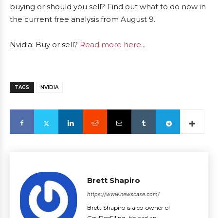
buying or should you sell? Find out what to do now in
the current free analysis from August 9.
Nvidia: Buy or sell?
Read more here...
TAGS
NVIDIA
Brett Shapiro
https://www.newscase.com/
Brett Shapiro is a co-owner of
GovDocFiling. He had an