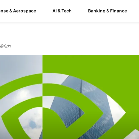
ense & Aerospace
AI & Tech
Banking & Finance
三重推力