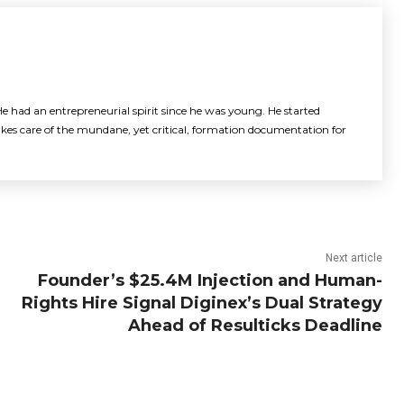
e had an entrepreneurial spirit since he was young. He started
akes care of the mundane, yet critical, formation documentation for
Next article
Founder’s $25.4M Injection and Human-
Rights Hire Signal Diginex’s Dual Strategy
Ahead of Resulticks Deadline