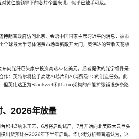
但对黄仁勋领导下的芯片帝国来说，似乎已触手可及。
随特朗普政府访问北京、会晤中国国家主席习近平的消息，被市
这个全球最大半导体消费市场重新敞开大门，英伟达的营收天花板
宣布向光纤巨头康宁投资高达32亿美元，后者提供的光学组件是
合作：英特尔将接手高端AI芯片和AI消费级PC的制造任务。此
伟达正为Blackwell和Rubin架构的产能扩张铺设多条路
交付、2026年放量
采用台积电3纳米工艺，6月将启动试产，7月开始向北美四大云巨头
大规模出货预计在2026年下半年启动。华尔街分析师普遍认为，这