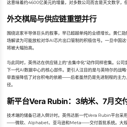
这意味着约4600亿美元的增量，对多数公司而言是天文数字，
外交棋局与供应链重塑并行
围绕这家半导体巨头的叙事，早已超越单纯的业绩增长。黄仁勋
场解读为可能放松对华AI芯片出口管制的积极信号。一旦中国
将被大幅抬高。
与此同时，英伟达在供应链上的“去集中化”动作同样密集。公司
下一代AI数据中心的核心部件。更引人注目的是与英特尔的战略
举直接降低了对台积电的依赖——后者虽然仍是先进制程的主力，但英
径。
新平台Vera Rubin：3纳米、7月
技术端的储备已进入倒计时。英伟达新一代Vera Rubin平台
——微软、Alphabet、亚马逊和Meta——交付首批系统。