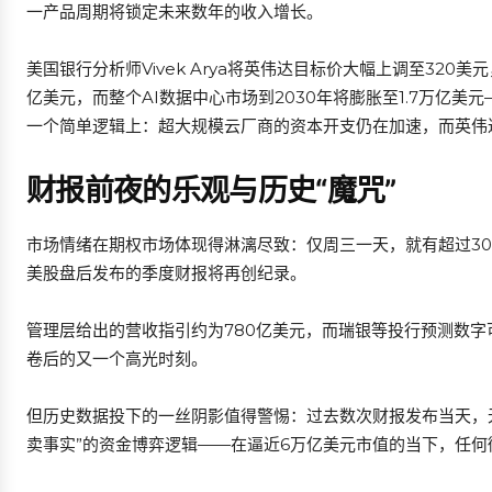
一产品周期将锁定未来数年的收入增长。
美国银行分析师Vivek Arya将英伟达目标价大幅上调至320美元
亿美元，而整个AI数据中心市场到2030年将膨胀至1.7万亿美
一个简单逻辑上：超大规模云厂商的资本开支仍在加速，而英伟
财报前夜的乐观与历史“魔咒”
市场情绪在期权市场体现得淋漓尽致：仅周三一天，就有超过30
美股盘后发布的季度财报将再创纪录。
管理层给出的营收指引约为780亿美元，而瑞银等投行预测数字
卷后的又一个高光时刻。
但历史数据投下的一丝阴影值得警惕：过去数次财报发布当天，
卖事实”的资金博弈逻辑——在逼近6万亿美元市值的当下，任