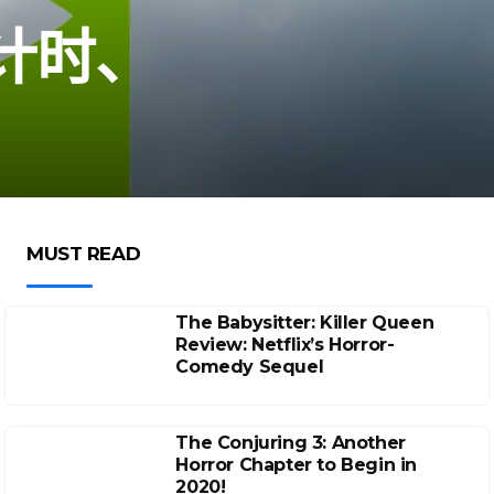
计时、
MUST READ
The Babysitter: Killer Queen
Review: Netflix’s Horror-
Comedy Sequel
The Conjuring 3: Another
Horror Chapter to Begin in
2020!