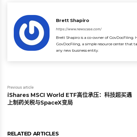
Brett Shapiro
https://www.newscase.com/
Brett Shapiro is a co-owner of GovDocFiling. H
GovDocFiling, a simple resource center that t
any new business entity.
Previous article
iShares MSCI World ETF高位承压：科技超买遇
上制药关税与SpaceX变局
RELATED ARTICLES