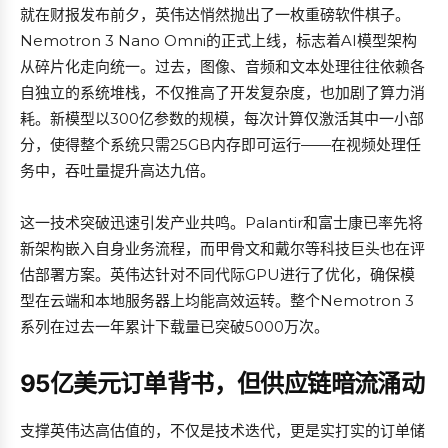
就在财报发布前夕，英伟达悄然抛出了一枚重磅软件棋子。
Nemotron 3 Nano Omni的正式上线，标志着AI模型架构
从碎片化走向统一。过去，图像、音频和文本处理往往依赖各
自独立的系统堆栈，不仅推高了开发复杂度，也加剧了算力消
耗。新模型以300亿参数的规模，每次计算仅激活其中一小部
分，使得整个系统只需25GB内存即可运行——在视频处理任
务中，吞吐量提升高达九倍。
这一技术突破迅速引发产业共鸣。Palantir和富士康已率先将
新架构嵌入自身业务流程，而甲骨文和戴尔等科技巨头也在评
估部署方案。英伟达针对不同代际GPU进行了优化，确保模
型在云端和本地服务器上均能高效运转。整个Nemotron 3
系列在过去一年累计下载量已突破5000万次。
95亿美元订单背书，但供应链暗流涌动
支撑英伟达高估值的，不仅是技术迭代，更是实打实的订单储