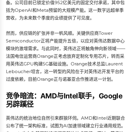
备。公司目前已锁定价值952亿美元的固定交付承诺，其中包
括为OpenAI和Meta预留的大规模产能。这一数字远超单季
营收，为未来数个季度的业绩提供了可见度。
然而，供应链的扩张并非一帆风顺。关键供应商Tower
Semiconductor正将产能提升五倍，以应对英伟达数据中心
模块的激增需求。与此同时，英伟达正将触角伸向新领域——
法国电信运营商Orange正考虑放弃定制化专用芯片，转而采
用英伟达GPU构建5G基础设施。Orange技术总监Laurent
Leboucher坦言，这一转型的风险在于对英伟达开发平台的
过度依赖，目前Orange正与诺基亚合作推进这一计划。
竞争暗流：AMD与Intel联手，Google
另辟蹊径
英伟达的统治地位自然引来群狼环伺。AMD和Intel近期联合
公布了统一架构标准，试图为AI加速领域建立行业通用规范。