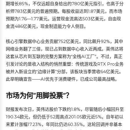
期增长85%，不仅远超自身给出的780亿美元指引，也高于分
析师783亿美元的普遍预期。每股收益达到1.87美元，而市场
预期为1.76—1.77美元。运营现金流高达503亿美元，自由现
金流486亿美元，现金制造能力令人侧目。
核心引擎数据中心业务贡献752亿美元，同比飙升92%，其中
网络业务翻了三倍，现已占到数据中心收入近两成。英伟达将
这套从芯片到互联的完整方案称为“全栈AI工厂”。不过，真正
引发讨论的是收入结构的悄然重塑：传统游戏及RTX Pro业务
被并入新设立的“边缘计算”分部，该板块当季营收64亿美元。
此举明确宣告——AI优先于消费硬件，已成公司最高战略。
市场为何“用脚投票”？
财报发布次日，英伟达股价下跌约1.8%，尽管随后小幅回升至
190.34欧元，但仍低于52周高点201.05欧元近5%。自年初以
来累计涨幅17.23%，年同比仍达60.35%。这轮回调并非基本