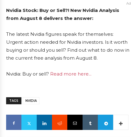
Ad
Nvidia Stock: Buy or Sell?! New Nvidia Analysis
from August 8 delivers the answer:
The latest Nvidia figures speak for themselves:
Urgent action needed for Nvidia investors. Is it worth
buying or should you sell? Find out what to do now in
the current free analysis from August 8.
Nvidia: Buy or sell?
Read more here...
TAGS
NVIDIA