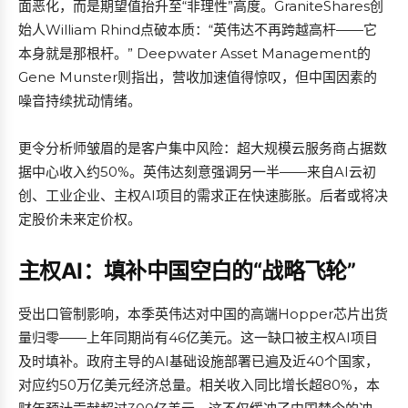
面恶化，而是期望值抬升至“非理性”高度。GraniteShares创
始人William Rhind点破本质：“英伟达不再跨越高杆——它
本身就是那根杆。” Deepwater Asset Management的
Gene Munster则指出，营收加速值得惊叹，但中国因素的
噪音持续扰动情绪。
更令分析师皱眉的是客户集中风险：超大规模云服务商占据数
据中心收入约50%。英伟达刻意强调另一半——来自AI云初
创、工业企业、主权AI项目的需求正在快速膨胀。后者或将决
定股价未来定价权。
主权AI：填补中国空白的“战略飞轮”
受出口管制影响，本季英伟达对中国的高端Hopper芯片出货
量归零——上年同期尚有46亿美元。这一缺口被主权AI项目
及时填补。政府主导的AI基础设施部署已遍及近40个国家，
对应约50万亿美元经济总量。相关收入同比增长超80%，本