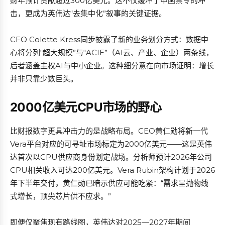
财年预计贡献超过300亿美元。这不仅缓冲了中国禁令的冲
击，更成为英伟达“去集中化”叙事的关键证据。
CFO Colette Kress同步披露了新的业务划分方式：数据中
心将分列“超大规模”与“ACIE”（AI云、产业、企业）两条线，
后者涵盖主权AI与中小企业。这种细分意在向市场证明：增长
并非只靠少数巨头。
2000亿美元CPU市场的野心
比财报数字更具冲击力的是战略布局。CEO黄仁勋将新一代
Vera平台对应的可寻址市场标定为2000亿美元——这是英伟
达首次以CPU供应商身份划定战场。分析师预计2026年公司
CPU相关收入可达200亿美元。Vera Rubin架构计划于2026
年下半年交付，黄仁勋已暗示供应可能吃紧：“需求呈抛物线
式增长，顶尖芯片供不应求。”
即便仅聚焦现有路线图，英伟达对2025—2027年期间