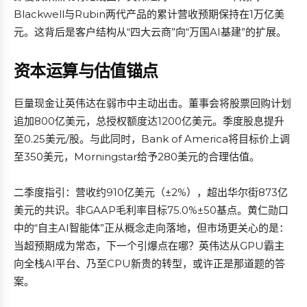
Blackwell与Rubin两代产品的累计营收预期保持在1万亿美
元。这背后是客户结构从“四大云商”向“万国AI基建”的扩展。
资本运算与估值锚点
巨量现金让英伟达在弱市中主动出击。董事会将股票回购计划
追加800亿美元，总授权额度达1200亿美元。季度股息提升
至0.25美元/股。与此同时，Bank of America将目标价上调
至350美元，Morningstar给予280美元的合理估值。
二季度指引：营收约910亿美元（±2%），超出华尔街873亿
美元的共识。非GAAP毛利率目标75.0%±50基点。黄仁勋口
中的“自主AI智能体”正从概念走向落地，但市场更关心的是：
当超预期成为常态，下一个引爆点在哪？英伟达从GPU霸主
向全栈AI平台、乃至CPU新贵的转型，或许正是那道题的答
案。