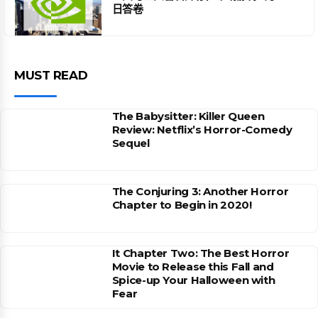
日答卷
MUST READ
The Babysitter: Killer Queen
Review: Netflix’s Horror-Comedy
Sequel
The Conjuring 3: Another Horror
Chapter to Begin in 2020!
It Chapter Two: The Best Horror
Movie to Release this Fall and
Spice-up Your Halloween with
Fear