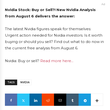
Ad
Nvidia Stock: Buy or Sell?! New Nvidia Analysis
from August 6 delivers the answer:
The latest Nvidia figures speak for themselves:
Urgent action needed for Nvidia investors. Is it worth
buying or should you sell? Find out what to do now in
the current free analysis from August 6.
Nvidia: Buy or sell?
Read more here...
TAGS
NVIDIA