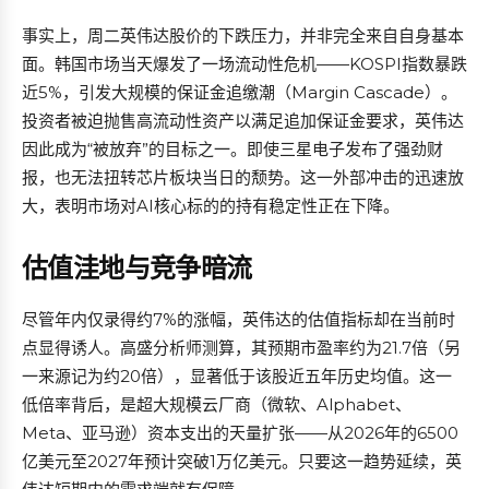
事实上，周二英伟达股价的下跌压力，并非完全来自自身基本
面。韩国市场当天爆发了一场流动性危机——KOSPI指数暴跌
近5%，引发大规模的保证金追缴潮（Margin Cascade）。
投资者被迫抛售高流动性资产以满足追加保证金要求，英伟达
因此成为“被放弃”的目标之一。即使三星电子发布了强劲财
报，也无法扭转芯片板块当日的颓势。这一外部冲击的迅速放
大，表明市场对AI核心标的的持有稳定性正在下降。
估值洼地与竞争暗流
尽管年内仅录得约7%的涨幅，英伟达的估值指标却在当前时
点显得诱人。高盛分析师测算，其预期市盈率约为21.7倍（另
一来源记为约20倍），显著低于该股近五年历史均值。这一
低倍率背后，是超大规模云厂商（微软、Alphabet、
Meta、亚马逊）资本支出的天量扩张——从2026年的6500
亿美元至2027年预计突破1万亿美元。只要这一趋势延续，英