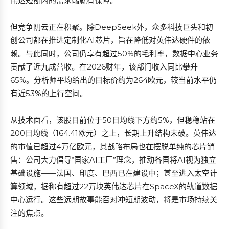
伟达短期内的需求端就有保障。
但竞争阴云正在积聚。除DeepSeek外，众多科技巨头和初
创公司都在推进定制化AI芯片，旨在降低对英伟达硬件的依
赖。与此同时，公司仍享有超过50%的毛利率，数据中心业务
贡献了近九成营收。在2026财年，该部门收入同比攀升
65%。分析师平均给出的目标价约为264欧元，较当前水平仍
有近53%的上行空间。
从技术面看，该股目前位于50日均线下方约5%，但稳稳站在
200日均线（164.41欧元）之上，长期上升结构未破。英伟达
的市值已超过4万亿欧元，其战略布局也在摆脱单纯的芯片销
售：公司大力倡导“国家AI工厂”理念，推动各国将AI视为独立
基础设施——法国、印度、巴西已在建设中；甚至进入太空计
算领域，据称有超过22万块英伟达芯片在SpaceX的轨道数据
中心运行。这些远期故事能否对冲短期波动，将是市场持续关
注的焦点。