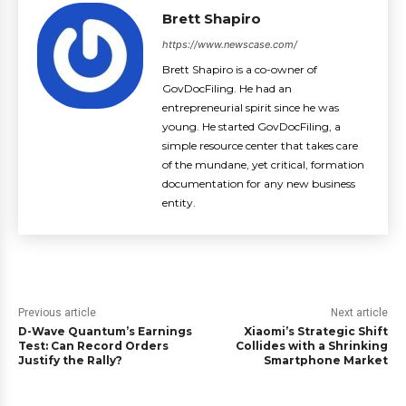
Brett Shapiro
https://www.newscase.com/
Brett Shapiro is a co-owner of
GovDocFiling. He had an
entrepreneurial spirit since he was
young. He started GovDocFiling, a
simple resource center that takes care
of the mundane, yet critical, formation
documentation for any new business
entity.
Previous article
Next article
D-Wave Quantum’s Earnings
Xiaomi’s Strategic Shift
Test: Can Record Orders
Collides with a Shrinking
Justify the Rally?
Smartphone Market