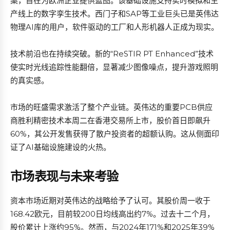
案，旨在为欧洲企业提供蓝图。该基础设施支持实时模拟和生
产线上的数字孪生技术。西门子和SAP等工业巨头已是英伟达
物理AI库的用户，软件驱动的工厂和人形机器人正成为现实。
技术前沿也在持续突破。新的“ReSTIR PT Enhanced”技术
使实时光线追踪性能翻倍，显著减少图像噪点，提升游戏照明
的真实感。
市场的旺盛需求激活了整个产业链。英伟达的重要PCB供应
商胜利精密技术本周二在香港交易所上市，股价首日即飙升
60%，其公开发售获得了散户投资者的超额认购。这从侧面印
证了AI基础设施建设的火热。
市场表现与未来考验
资本市场近期对英伟达的战略给予了认可。其股价周一收于
168.42欧元，目前较200日均线高出约7%。过去十二个月，
股价累计上涨约95%。然而，与2024年171%和2025年39%