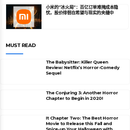
小米的”冰火局”：百亿订单难掩成本隐
忧，股价徘徊在希望与现实的夹缝中
MUST READ
The Babysitter: Killer Queen
Review: Netflix’s Horror-Comedy
Sequel
The Conjuring 3: Another Horror
Chapter to Begin in 2020!
It Chapter Two: The Best Horror
Movie to Release this Fall and
Spice-up Your Halloween with