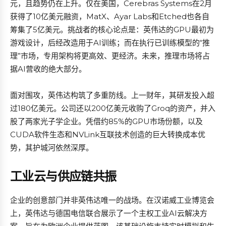
元，且趋势仍在上升。仅在美国，Cerebras Systems在2月
获得了10亿美元融资，MatX、Ayar Labs和Etched也各自
筹集了5亿美元。挑战者的核心论点是：英伟达的GPU最初为
游戏设计，后经改造用于AI训练；而在执行已训练模型的“推
理”市场，专用架构将更高效、更经济。未来，推理市场将占
据AI营收的绝大部分。
面对围攻，英伟达构筑了多重防线。上一财年，其研发投入超
过180亿美元。公司还以200亿美元收购了Groq的资产，并入
股了两家光子学企业。凭借约85%的GPU市场份额，以及
CUDA软件生态和NVLink互联技术创造的巨大转换成本优
势，其护城河依然深厚。
工业云与供应链共振
企业的创意部门并非英伟达唯一的战场。在汉诺威工业博览会
上，英伟达与德国电信联合展示了一个主权工业AI云解决方