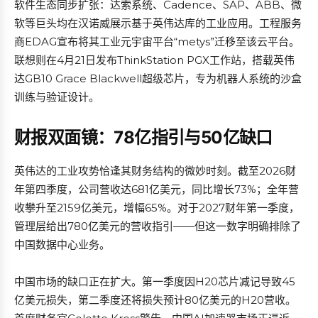
软件生态同步扩张：达索系统、Cadence、SAP、ABB、微
软等巨头均在汉诺威展示基于英伟达库的工业应用。工程服务
商EDAG宣布将其工业元宇宙平台“metys”迁移至该云平台。
联想则在4月21日发布ThinkStation PGX工作站，搭载英伟
达GB10 Grace Blackwell超级芯片，专为机器人系统的沙盒
训练与验证设计。
财报双面镜：78亿指引与50亿缺口
英伟达的工业攻势恰逢其财务结构的微妙时刻。截至2026财
年第四季度，公司营收达681亿美元，同比增长73%；全年营
收攀升至2159亿美元，增幅65%。对于2027财年第一季度，
管理层给出780亿美元的营收指引——但这一数字明确排除了
中国数据中心业务。
中国市场的缺口正在扩大。第一季度因H20芯片减记导致45
亿美元损失，第二季度还将损失预计80亿美元的H20营收。