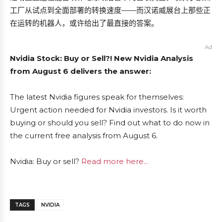
工厂从试点到全面部署的转换速度——而汉诺威展台上那些正
在运转的机器人，或许给出了最直接的答案。
Ad
Nvidia Stock: Buy or Sell?! New Nvidia Analysis
from August 6 delivers the answer:
The latest Nvidia figures speak for themselves:
Urgent action needed for Nvidia investors. Is it worth
buying or should you sell? Find out what to do now in
the current free analysis from August 6.
Nvidia: Buy or sell?
Read more here...
TAGS
NVIDIA