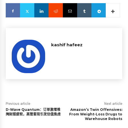
kashif hafeez
Previous article
Next article
D-Wave Quantum：订单激增难
Amazon’s Twin Offensives:
掩财报疲软，高管套现引发估值焦虑
From Weight-Loss Drugs to
Warehouse Robots