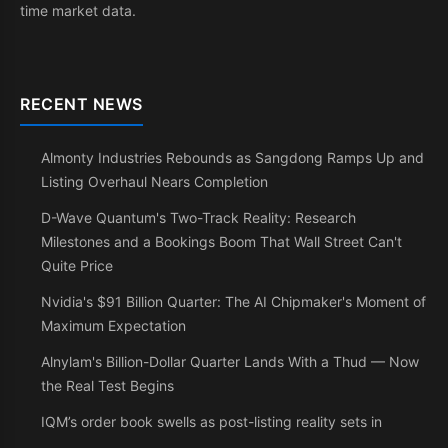
time market data.
RECENT NEWS
Almonty Industries Rebounds as Sangdong Ramps Up and
Listing Overhaul Nears Completion
D-Wave Quantum's Two-Track Reality: Research
Milestones and a Bookings Boom That Wall Street Can't
Quite Price
Nvidia's $91 Billion Quarter: The AI Chipmaker's Moment of
Maximum Expectation
Alnylam's Billion-Dollar Quarter Lands With a Thud — Now
the Real Test Begins
IQM’s order book swells as post-listing reality sets in