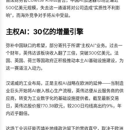
首席财务官Colette Kress警告，中国AI加速器市场正逼近
500亿美元规模，失去这一通道将对公司造成“实质性不利影
响”，而海外竞争对手将从中受益。
主权AI：30亿的增量引擎
弥补中国缺口的希望，部分寄托于所谓“主权AI”业务。过去一
个财年，英伟达该板块收入翻了三倍，突破300亿美元。法
国、英国、荷兰等国政府正积极推动本土AI基础设施建设，为
这一赛道注入动力。
汉诺威的工业布局，正是主权AI战略在欧洲的延伸——当制造
业巨头开始将AI嵌入核心生产流程，英伟达便从云服务商的供
应商，转变为工业数字化的基础设施提供者。截至最新交易
日，英伟达股价报170.38欧元，较200日均线高出约9%，年
内近乎翻倍。
这场工业远征能否填补地缘政治留下的营收真空，取决于欧洲