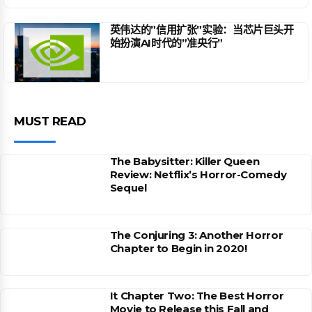
英伟达的”信用扩张”实验：当芯片巨头开
始扮演AI时代的”准央行”
MUST READ
The Babysitter: Killer Queen
Review: Netflix’s Horror-Comedy
Sequel
The Conjuring 3: Another Horror
Chapter to Begin in 2020!
It Chapter Two: The Best Horror
Movie to Release this Fall and