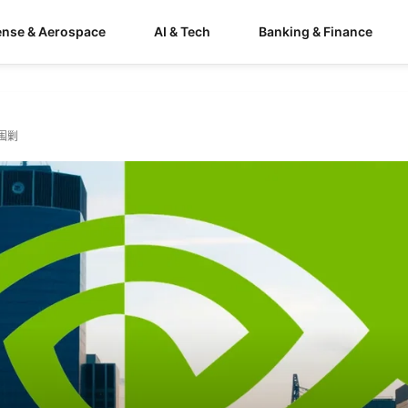
ense & Aerospace
AI & Tech
Banking & Finance
围剿