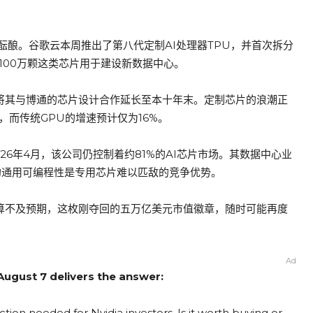
酿。谷歌云本周推出了第八代定制AI处理器TPU，并首次拆分
达100万颗这类芯片用于建设新数据中心。
a也将其与博通的芯片设计合作延长至本十年末。定制芯片的浪潮正
%，而传统GPU的增速预计仅为16%。
6年4月，该公司仍控制着约81%的AI芯片市场。其数据中心业
的通用可编程性是专用芯片难以匹敌的竞争优势。
预算不及预期，这枚刚夺回的五万亿美元市值徽章，随时可能再度
Ad
 August 7 delivers the answer:
tion needed for Nvidia investors. Is it worth buying or