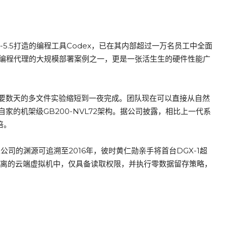
-5.5打造的编程工具Codex，已在其内部超过一万名员工中全面
I编程代理的大规模部署案例之一，更是一张活生生的硬件性能广
要数天的多文件实验缩短到一夜完成。团队现在可以直接从自然
的机架级GB200-NVL72架构。据公司披露，相比上一代系
倍。
公司的渊源可追溯至2016年，彼时黄仁勋亲手将首台DGX-1超
于隔离的云端虚拟机中，仅具备读取权限，并执行零数据留存策略，