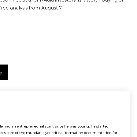
free analysis from August 7.
e had an entrepreneurial spirit since he was young. He started
akes care of the mundane, yet critical, formation documentation for