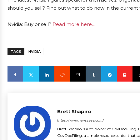
should you sell? Find out what to do now in the current 
Nvidia: Buy or sell?
Read more here...
TAGS
NVIDIA
Brett Shapiro
https://www.newscase.com/
Brett Shapiro is a co-owner of GovDocFiling. H
GovDocFiling, a simple resource center that t