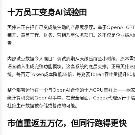
十万员工变身AI试验田
英伟达正在把自己变成最生动的产品展示厅。基于OpenAI GPT
铺开，覆盖工程、财务、营销乃至法务部门。这不仅是企业级A
告。
内部试点数据令人瞩目：调试周期从天级压缩至小时级，原本需
语言输入生成完整功能模块。这套系统的底层支撑，正是英伟达自家
统，每百万Token成本降低35倍，每兆瓦Token吞吐量提升50
整个部署运行在一个与OpenAI合作的十万GPU集群上——两家
级计算机交到OpenAI手中。在安全层面，Codex代理运行
杜绝生产数据被存储或篡改的可能。
市值重返五万亿，但同行跑得更快