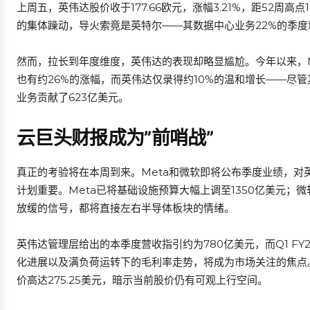
上周五，英伟达股价收于177.66欧元，涨幅3.21%，距52周高
的集体躁动，导火索竟是英特尔——其数据中心业务22%的季
然而，拉长到年度维度，英伟达的表现却略显尴尬。今年以来，Marve
也有约26%的涨幅，而英伟达仅录得约10%的温和增长——尽管
业务贡献了623亿美元。
云巨头财报成为”前哨战”
真正的考验将在本周到来。Meta和微软即将公布季度业绩，
计划重要。Meta已将基础设施预算大幅上调至1350亿美元；微
放缓的信号，都将直接左右半导体板块的情绪。
英伟达管理层给出的本季度营收指引约为780亿美元，而Q1 FY2
化进展以及满负荷运转下的毛利率走势，将成为市场关注的焦点。
价高达275.25美元，暗示当前股价仍有可观上行空间。