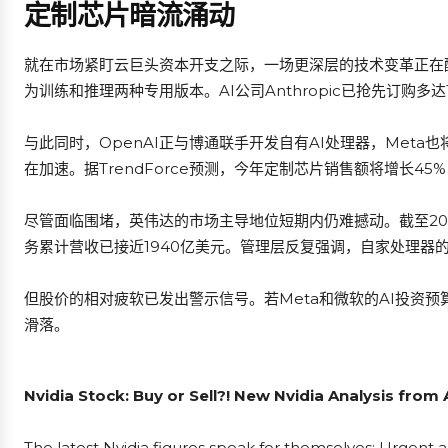
定制芯片暗流涌动
就在市场紧盯云巨头资本开支之际，一场更深层的技术变革正在酝
为训练和推理两种专用版本。AI公司Anthropic已抢先订购多
与此同时，OpenAI正与博通联手开发自有AI处理器，Met
在加速。据TrendForce预测，今年定制芯片销售额将增长45
尽管面临围堵，英伟达的市场主导地位短期内仍难撼动。截至202
务累计营收已接近1940亿美元。管理层反复强调，自家处理器
但股价的相对疲软已发出警示信号。若Meta和微软的AI投资
滑落。
Nvidia Stock: Buy or Sell?! New Nvidia Analysis from
The latest Nvidia figures speak for themselves: Urgent ac