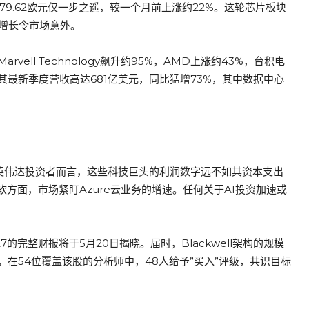
点179.62欧元仅一步之遥，较一个月前上涨约22%。这轮芯片板块
度增长令市场意外。
ll Technology飙升约95%，AMD上涨约43%，台积电
其最新季度营收高达681亿美元，同比猛增73%，其中数据中心
对英伟达投资者而言，这些科技巨头的利润数字远不如其资本支出
软方面，市场紧盯Azure云业务的增速。任何关于AI投资加速或
7的完整财报将于5月20日揭晓。届时，Blackwell架构的规模
在54位覆盖该股的分析师中，48人给予”买入”评级，共识目标