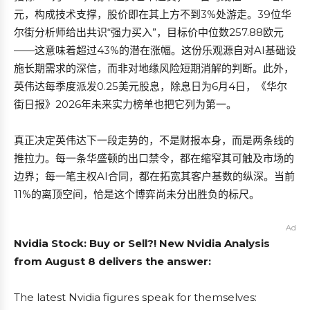
元，构成技术支撑，股价即在其上方不到3%处游走。39位华
尔街分析师给出共识“强力买入”，目标价中位数257.88欧元
——这意味着超过43%的潜在涨幅。这份乐观源自对AI基础设
施长期需求的深信，而非对地缘风险短期消解的判断。此外，
英伟达每季度派发0.25美元股息，除息日为6月4日，《华尔
街日报》2026年未来实力榜单也把它列为第一。
真正决定英伟达下一段走势的，不是财报本身，而是两条线的
推拉力。每一条华盛顿的出口禁令，都在缩窄其可触及市场的
边界；每一笔主权AI合同，都在拓宽其客户基数的纵深。当前
11%的离顶空间，恰是这个博弈尚未分出胜负的标尺。
Ad
Nvidia Stock: Buy or Sell?! New Nvidia Analysis
from August 8 delivers the answer:
The latest Nvidia figures speak for themselves: