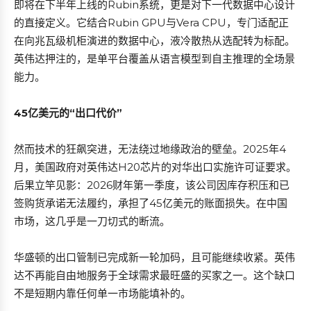
即将在下半年上线的Rubin系统，更是对下一代数据中心设计
的直接定义。它结合Rubin GPU与Vera CPU，专门适配正
在向兆瓦级机柜演进的数据中心，液冷散热从选配转为标配。
英伟达押注的，是单平台覆盖从语言模型到自主推理的全场景
能力。
45亿美元的“出口代价”
然而技术的狂飙突进，无法绕过地缘政治的壁垒。2025年4
月，美国政府对英伟达H20芯片的对华出口实施许可证要求。
后果立竿见影：2026财年第一季度，该公司因库存积压和已
签购货承诺无法履约，承担了45亿美元的账面损失。在中国
市场，这几乎是一刀切式的断流。
华盛顿的出口管制已完成新一轮加码，且可能继续收紧。英伟
达不再能自由地服务于全球需求最旺盛的买家之一。这个缺口
不是短期内靠任何单一市场能填补的。