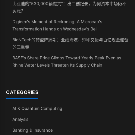
比亚迪的"530,000辆魔咒"：出口创纪录，为何资本市场仍不
买账？
Diginex's Moment of Reckoning: A Microcap's
Transformation Hangs on Wednesday's Bell
BioNTech的转型阵痛期：业绩滑坡、帅印交接与百亿现金储备
的三重奏
BASF's Share Price Climbs Toward Yearly Peak Even as
Rhine Water Levels Threaten Its Supply Chain
CATEGORIES
AI & Quantum Computing
Analysis
Banking & Insurance