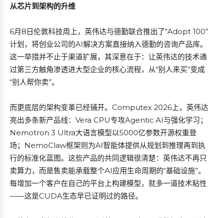
从芯片到架构的升维
6月8日伦敦科技周上，英伟达与德勤联合推出了“Adopt 100”
计划，将创业公司的AI解决方案直接纳入德勤的咨询产品库。
这一举措并不止于渠道扩展，其深意在于：让英伟达的技术通
过第三方触角渗透进大型企业的核心流程，从“别人来买”变成
“别人帮你卖”。
而更底层的架构变革已经铺开。Computex 2026上，英伟达
亮出多条新产品线：Vera CPU专攻Agentic AI与强化学习；
Nemotron 3 Ultra大语言模型以5000亿参数开源权重登
场；NemoClaw框架则为AI智能体提供从规划到推理再到执
行的标准化蓝图。这些产品的共同逻辑很清楚：英伟达不再只
卖算力，而是售卖能承载整个AI应用生命周期的“基础设施”。
每增加一个客户在自己的平台上构建模型，就多一道技术粘性
——这是CUDA生态早已证明过的路径。