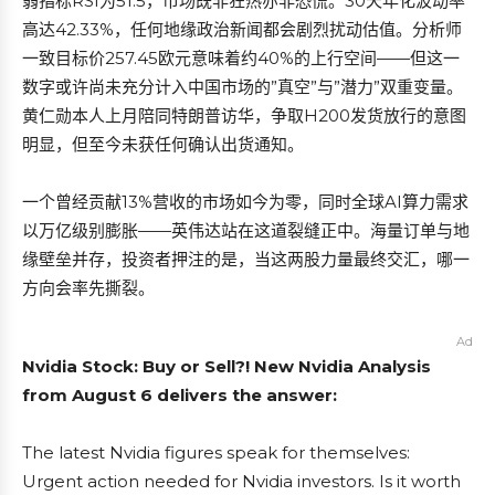
弱指标RSI为51.5，市场既非狂热亦非恐慌。30天年化波动率
高达42.33%，任何地缘政治新闻都会剧烈扰动估值。分析师
一致目标价257.45欧元意味着约40%的上行空间——但这一
数字或许尚未充分计入中国市场的”真空”与”潜力”双重变量。
黄仁勋本人上月陪同特朗普访华，争取H200发货放行的意图
明显，但至今未获任何确认出货通知。
一个曾经贡献13%营收的市场如今为零，同时全球AI算力需求
以万亿级别膨胀——英伟达站在这道裂缝正中。海量订单与地
缘壁垒并存，投资者押注的是，当这两股力量最终交汇，哪一
方向会率先撕裂。
Ad
Nvidia Stock: Buy or Sell?! New Nvidia Analysis
from August 6 delivers the answer:
The latest Nvidia figures speak for themselves:
Urgent action needed for Nvidia investors. Is it worth