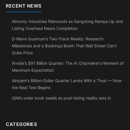
RECENT NEWS
Almonty Industries Rebounds as Sangdong Ramps Up and
Listing Overhaul Nears Completion
D-Wave Quantum's Two-Track Reality: Research
Milestones and a Bookings Boom That Wall Street Can't
Quite Price
Nvidia's $91 Billion Quarter: The AI Chipmaker's Moment of
Maximum Expectation
Alnylam's Billion-Dollar Quarter Lands With a Thud — Now
the Real Test Begins
IQM’s order book swells as post-listing reality sets in
CATEGORIES