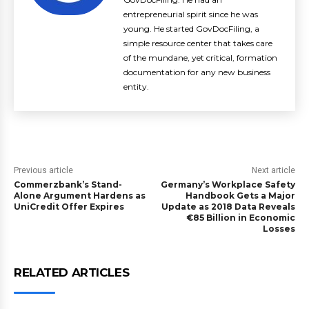
entrepreneurial spirit since he was
young. He started GovDocFiling, a
simple resource center that takes care
of the mundane, yet critical, formation
documentation for any new business
entity.
Previous article
Next article
Commerzbank’s Stand-
Germany’s Workplace Safety
Alone Argument Hardens as
Handbook Gets a Major
UniCredit Offer Expires
Update as 2018 Data Reveals
€85 Billion in Economic
Losses
RELATED ARTICLES