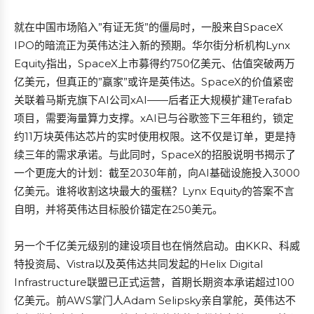
就在中国市场陷入”有证无货”的僵局时，一股来自SpaceX
IPO的暗流正为英伟达注入新的预期。华尔街分析机构Lynx
Equity指出，SpaceX上市募得约750亿美元、估值突破两万
亿美元，但真正的”赢家”或许是英伟达。SpaceX的价值紧密
关联着马斯克旗下AI公司xAI——后者正大规模扩建Terafab
项目，需要海量算力支撑。xAI已与谷歌签下三年租约，锁定
约11万块英伟达芯片的实时使用权限。这不仅是订单，更是持
续三年的需求承诺。与此同时，SpaceX的招股说明书揭示了
一个更庞大的计划：截至2030年前，向AI基础设施投入3000
亿美元。谁将收割这块最大的蛋糕？Lynx Equity的答案不言
自明，并将英伟达目标股价锚定在250美元。
另一个千亿美元级别的建设项目也在悄然启动。由KKR、科威
特投资局、Vistra以及英伟达共同发起的Helix Digital
Infrastructure联盟已正式运营，首期长期资本承诺超过100
亿美元。前AWS掌门人Adam Selipsky亲自掌舵，英伟达不