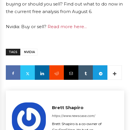
buying or should you sell? Find out what to do now in
the current free analysis from August 6.
Nvidia: Buy or sell?
Read more here...
TAGS
NVIDIA
Brett Shapiro
https://www.newscase.com/
Brett Shapiro is a co-owner of
GovDocFiling. He had an