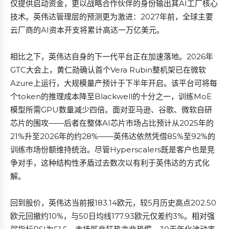
仅提供启动资金，更以战略合作伙伴的身份输出其AI工厂核心
技术。英伟达管理层的预测更为激进：2027年前，全球主要
云厂商的AI资本开支将累计高达一万亿美元。
相比之下，英伟达自身的下一代平台正在加速落地。2026年
GTC大会上，黄仁勋确认首个Vera Rubin整机架已在微软
Azure上运行，大规模量产预计于下半年开启。该平台可将每
个token的推理成本降至Blackwell的十分之一，训练MoE
模型所需GPU数量减少四倍。面对亚马逊、谷歌、微软自研
芯片的围攻——后者在整体AI芯片市场占比预计从2025年的
21%升至2026年的约28%——英伟达依然凭借85%至92%的
训练市场份额维持统治。尽管Hyperscalers既是客户也是竞
争对手，这种结构性矛盾过去数次以有利于英伟达的方式化
解。
回到股价，英伟达当前报183.14欧元，较5月历史高点202.50
欧元回撤约10%，与50日均线177.93欧元仅差约3%。相对强