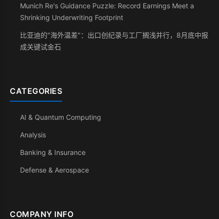
Munich Re's Guidance Puzzle: Record Earnings Meet a
Shrinking Underwriting Footprint
比亚迪的"海外温差"：出口创纪录与工厂搁浅并行，8月底中报
成关键试金石
CATEGORIES
AI & Quantum Computing
Analysis
Banking & Insurance
Defense & Aerospace
COMPANY INFO