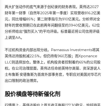
两大扩张动作的底气来源于创纪录的财务表现。英伟达2027
财年第一财季（自然年2025年第一季度）实现营收816.2亿美
元，同比增幅85%；第二财季指引为910亿美元。分析师对全
财年的营收预期已在此前两年间翻倍至约3940亿美元，62位
分析师给出“强烈买入”的平均评级。标普最近将公司信用评级
上调至AA。
不过机构资金内部出现分歧。Parnassus Investments将其
英伟达持股削减22.5%，但仍持有960万股；而Xponance
LLC则选择加仓。整体上，机构投资者控制着约65%的公司股
权。在公司治理层面，英伟达任命前英特尔高管、资深游说人
士布鲁斯·安德鲁斯为首席外部事务官，专职应对美国对华芯片
出口限制的政治博弈。
股价横盘等待新催化剂
行情面上，英伟达股价上周五收于每股177.30欧元，恰好持平