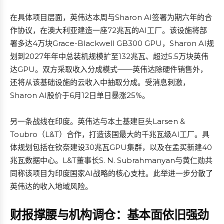
在具体项目层面，英伟达本周与Sharon AI签署为期六年的合
作协议，在澳大利亚建造一座72兆瓦的AI工厂。该设施将部
署多达4万块Grace-Blackwell GB300 GPU，Sharon AI规
划到2027年年中总装机规模扩至132兆瓦、超过5.5万块英伟
达GPU。双方采取收入分成模式——英伟达除硬件销售外，
还将从该基础设施的云收入中抽取分成。受消息刺激，
Sharon AI股价于6月12日单日暴涨25%。
另一条战线在印度。英伟达与本土基建巨头Larsen &
Toubro（L&T）合作，打造该国最大的千兆瓦级AI工厂。具
体规划包括在钦奈建设30兆瓦GPU集群，以及在孟买新建40
兆瓦数据中心。L&T董事长S. N. Subrahmanyan与黄仁勋共
同称该项目为印度国家AI战略的核心支柱。此举进一步分散了
英伟达的收入地域风险。
财报撑腰与机构调仓：基本面依旧强劲