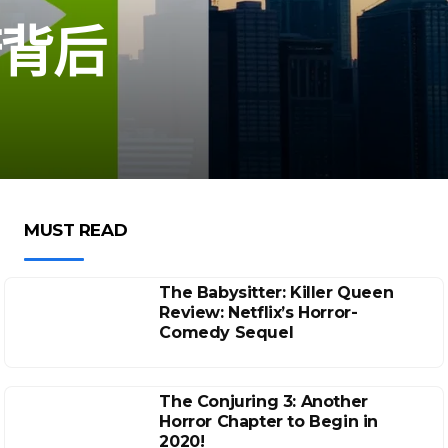
诺背后
MUST READ
The Babysitter: Killer Queen
Review: Netflix’s Horror-
Comedy Sequel
The Conjuring 3: Another
Horror Chapter to Begin in
2020!