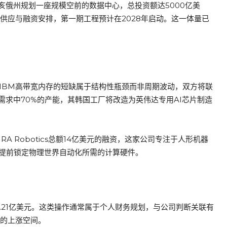
亥俄州规划一座规模空前的数据中心，总投资额达5000亿美
件供应与融资安排，第一期工程预计在2028年启动。这一体量已
HBM高带宽内存的短缺属于结构性瓶颈而非周期波动，双方将联
需求中70%的产能，其韩国工厂将改造为英伟达专用AI芯片制造
 Robotics总额14亿美元的融资，这家公司专注于人形机器
经提前锁定物理世界自动化所需的计算硬件。
现约2.21亿美元。这类操作通常属于个人财务规划，与公司判断关联有
%的上涨空间。