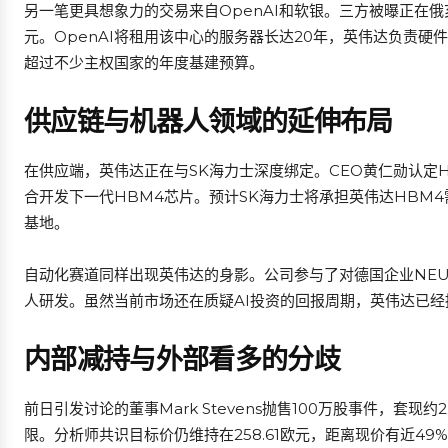
另一笔更具想象力的交易来自OpenAI和软银。三方被曝正在俄
元。OpenAI将租用该中心的服务器长达20年，英伟达负责硬
超过不少主权国家的年度基建预算。
供应链与机器人领域的延伸布局
在供应端，英伟达正在与SK海力士深度绑定。CEO黄仁勋认定
合开发下一代HBM4芯片。预计SK海力士将承担英伟达HBM4
基地。
自动化赛道同样出现英伟达的身影。公司参与了对德国企业NEURA
人研发。虽然当前市场还在质疑AI投资的回报周期，英伟达已
内部减持与外部看多的分歧
前日引发讨论的董事Mark Stevens抛售100万股事件，套
限。分析师共识目标价仍维持在258.61欧元，距离现价有近49