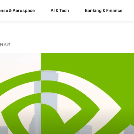
ense & Aerospace
AI & Tech
Banking & Finance
日急跌