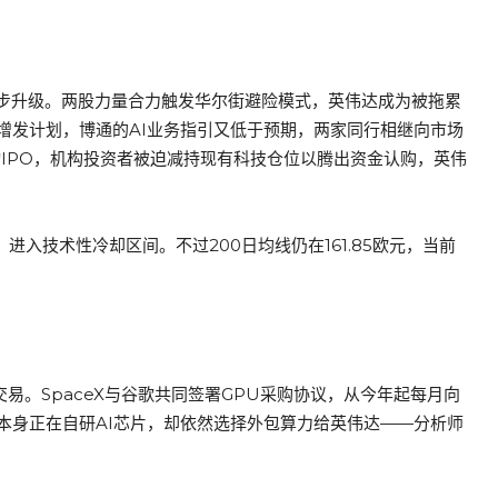
同步升级。两股力量合力触发华尔街避险模式，英伟达成为被拖累
增发计划，博通的AI业务指引又低于预期，两家同行相继向市场
值启动IPO，机构投资者被迫减持现有科技仓位以腾出资金认购，英伟
3，进入技术性冷却区间。不过200日均线仍在161.85欧元，当前
易。SpaceX与谷歌共同签署GPU采购协议，从今年起每月向
歌本身正在自研AI芯片，却依然选择外包算力给英伟达——分析师