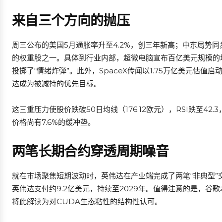
来自三个方向的抛压
周三公布的美国5月通胀率升至4.2%，创三年新高；中东局势
的权重股之一。具体到行业内部，超微电脑宣布百亿美元规模的
投掷了“情绪炸弹”。此外，SpaceX传闻以1.75万亿美元估
达成为被减持的优先目标。
这三重压力使股价跌破50日均线（176.12欧元），RSI跌至42.
价格尚有7.6%的缓冲垫。
两笔长期合约穿透周期噪音
就在市场聚焦短期波动时，英伟达在产业端完成了两笔“非典型”交
英伟达支付约9.2亿美元，持续至2029年。值得注意的是，谷
将此解读为对CUDA生态粘性的结构性认可。