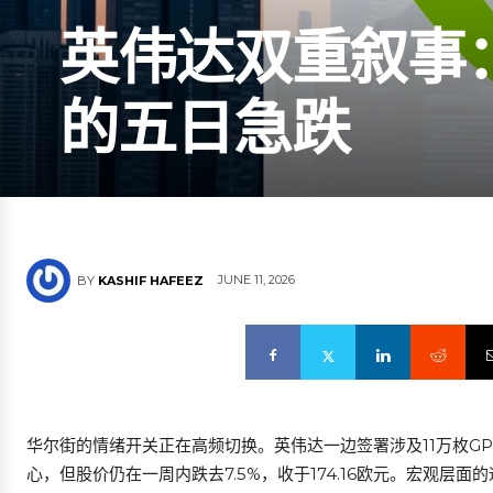
英伟达双重叙事
的五日急跌
JUNE 11, 2026
BY
KASHIF HAFEEZ
华尔街的情绪开关正在高频切换。英伟达一边签署涉及11万枚GP
心，但股价仍在一周内跌去7.5%，收于174.16欧元。宏观层