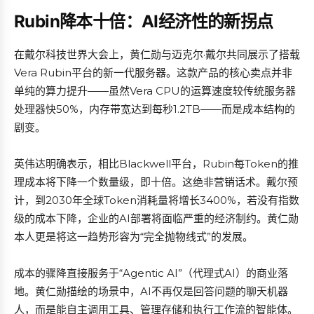
Rubin降本十倍：AI经济性的新拐点
在戴尔科技世界大会上，黄仁勋与迈克尔·戴尔共同展示了搭载
Vera Rubin平台的新一代服务器。这款产品的核心卖点并非
单纯的算力提升——虽然Vera CPU的运算速度较传统服务器
处理器快50%，内存带宽达到每秒1.2TB——而是成本结构的
剧变。
英伟达明确表示，相比Blackwell平台，Rubin每Token的推
理成本将下降一个数量级，即十倍。这绝非营销话术。戴尔预
计，到2030年全球Token消耗量将增长3400%，若没有指数
级的成本下降，企业的AI部署将面临严重的经济制约。黄仁勋
本人更是将这一趋势形容为“完全抛物线式”的发展。
成本的骤降直接服务于“Agentic AI”（代理式AI）的商业落
地。黄仁勋描绘的场景中，AI不再仅是回答问题的聊天机器
人，而是能自主调用工具、管理存储和执行工作流的智能体。