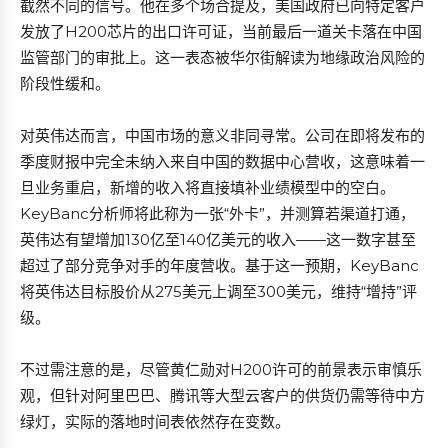
截然不同的信号。他在多个场合提及，美国政府已向特定客户
发放了H200芯片的出口许可证，当前最后一道关卡落在中国
监管部门的审批上。这一表态被华尔街解读为地缘政治风险的
阶段性缓和。
对英伟达而言，中国市场的意义非同寻常。公司在即将发布的
季度财报中完全未纳入来自中国的数据中心营收，这意味着一
旦业务重启，新增的收入将直接填补业绩模型中的空白。
KeyBanc分析师将此称为一张“外卡”，并测算若渠道打通，
英伟达有望增加130亿至140亿美元的收入——这一数字甚至
超过了部分竞争对手的年度营收。基于这一预期，KeyBanc
将英伟达目标股价从275美元上调至300美元，维持“增持”评
级。
不过需注意的是，尽管黄仁勋对H200许可的前景表示审慎乐
观，但针对阿里巴巴、腾讯等大型云客户的供货仍需等待中方
绿灯，实际的落地时间表依然存在变数。