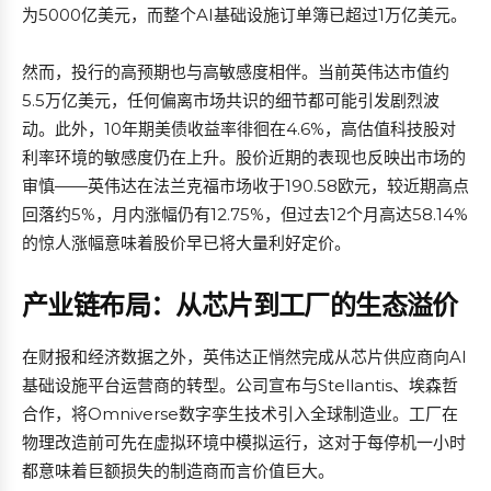
为5000亿美元，而整个AI基础设施订单簿已超过1万亿美元。
然而，投行的高预期也与高敏感度相伴。当前英伟达市值约
5.5万亿美元，任何偏离市场共识的细节都可能引发剧烈波
动。此外，10年期美债收益率徘徊在4.6%，高估值科技股对
利率环境的敏感度仍在上升。股价近期的表现也反映出市场的
审慎——英伟达在法兰克福市场收于190.58欧元，较近期高点
回落约5%，月内涨幅仍有12.75%，但过去12个月高达58.14%
的惊人涨幅意味着股价早已将大量利好定价。
产业链布局：从芯片到工厂的生态溢价
在财报和经济数据之外，英伟达正悄然完成从芯片供应商向AI
基础设施平台运营商的转型。公司宣布与Stellantis、埃森哲
合作，将Omniverse数字孪生技术引入全球制造业。工厂在
物理改造前可先在虚拟环境中模拟运行，这对于每停机一小时
都意味着巨额损失的制造商而言价值巨大。