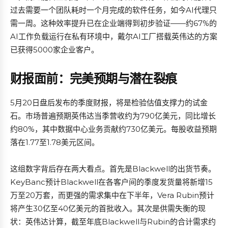
过去需要一个团队耗时一个月完成的软件任务，如今AI代理只
需一周。这种效率提升已在企业端得到初步验证——约67%的
AI工作负载运行在私有环境中，戴尔AI工厂搭载英伟达的方案
已获得5000家企业客户。
财报面前：完美预期与潜在裂痕
5月20日盘后发布的季度财报，将是检验估值支撑力的试金
石。市场普遍预期英伟达当季营收约为790亿美元，同比增长
约80%，其中数据中心业务贡献约730亿美元。每股收益预期
落在1.77至1.78美元区间。
这组数字背后存在两大看点。首先是Blackwell的出货节奏。
KeyBanc预计Blackwell在各客户间的季度发货量将新增15
万至20万套，而更强的需求集中在下半年，Vera Rubin预计
将产生30亿至40亿美元的首批收入。其次是供需失衡的现
状：英伟达计算，截至年底Blackwell与Rubin的合计需求约