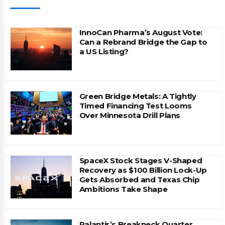
InnoCan Pharma’s August Vote:
Can a Rebrand Bridge the Gap to
a US Listing?
Green Bridge Metals: A Tightly
Timed Financing Test Looms
Over Minnesota Drill Plans
SpaceX Stock Stages V-Shaped
Recovery as $100 Billion Lock-Up
Gets Absorbed and Texas Chip
Ambitions Take Shape
Palantir’s Breakneck Quarter