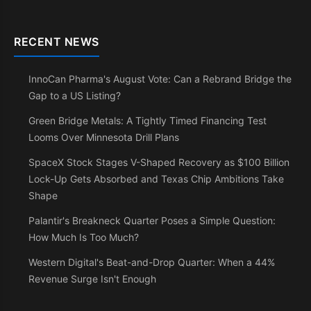
RECENT NEWS
InnoCan Pharma's August Vote: Can a Rebrand Bridge the
Gap to a US Listing?
Green Bridge Metals: A Tightly Timed Financing Test
Looms Over Minnesota Drill Plans
SpaceX Stock Stages V-Shaped Recovery as $100 Billion
Lock-Up Gets Absorbed and Texas Chip Ambitions Take
Shape
Palantir's Breakneck Quarter Poses a Simple Question:
How Much Is Too Much?
Western Digital's Beat-and-Drop Quarter: When a 44%
Revenue Surge Isn't Enough