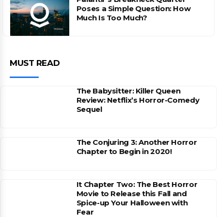
Poses a Simple Question: How
Much Is Too Much?
MUST READ
The Babysitter: Killer Queen
Review: Netflix’s Horror-Comedy
Sequel
The Conjuring 3: Another Horror
Chapter to Begin in 2020!
It Chapter Two: The Best Horror
Movie to Release this Fall and
Spice-up Your Halloween with
Fear