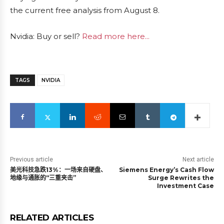
the current free analysis from August 8.
Nvidia: Buy or sell?
Read more here...
TAGS
NVIDIA
Previous article
Next article
美光科技急跌13%：一场来自硬盘、
Siemens Energy’s Cash Flow
地缘与通胀的“三重夹击”
Surge Rewrites the
Investment Case
RELATED ARTICLES